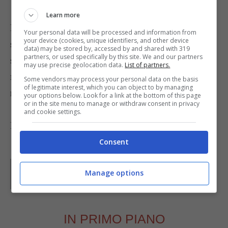
Learn more
Non appena sarà pronta sformatela e sistemate gli
Your personal data will be processed and information from
your device (cookies, unique identifiers, and other device
spicchi di pera scolati dal vino a raggiera sulla
data) may be stored by, accessed by and shared with 319
partners, or used specifically by this site. We and our partners
sua superficie; sciogliete sul fuoco la
gelatina di
may use precise geolocation data.
List of partners.
ribes
, versatela sul dolce e decorate con le
Some vendors may process your personal data on the basis
of legitimate interest, which you can object to by managing
mandorle
tritate.
your options below. Look for a link at the bottom of this page
or in the site menu to manage or withdraw consent in privacy
and cookie settings.
Foto da:
www.yummydesserts.com
Consent
Parole di
Waly
Manage options
IN PRIMO PIANO