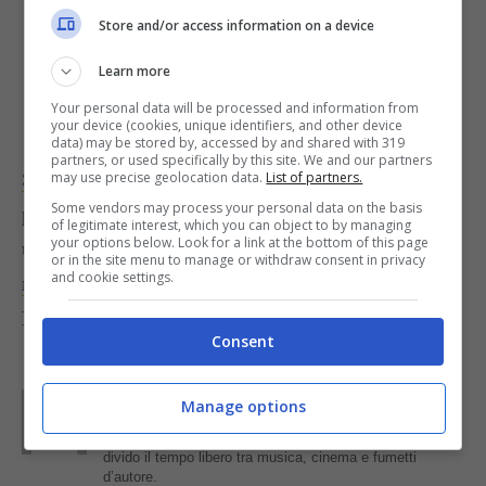
Togli dal forno, fai raffreddare, poi
Store and/or access information on a device
spolvera con zucchero a velo e servi
Learn more
direttamente nel recipiente di cottura.
Your personal data will be processed and information from
your device (cookies, unique identifiers, and other device
data) may be stored by, accessed by and shared with 319
partners, or used specifically by this site. We and our partners
Se ti piacciono i budini in generale
, e in
may use precise geolocation data.
List of partners.
Some vendors may process your personal data on the basis
particolare di ricotta, puoi preparare anche
of legitimate interest, which you can object to by managing
your options below. Look for a link at the bottom of this page
un’altra sfiziosa versione,
quella delicata con le
or in the site menu to manage or withdraw consent in privacy
and cookie settings.
mandorle
.
Foto di
TheGirlsNY
Consent
Parole di
Kati Irrente
Manage options
Giornalista poliedrica scrivo per il web dal 2008. Sono
appassionata del vivere green e della buona cucina,
divido il tempo libero tra musica, cinema e fumetti
d’autore.