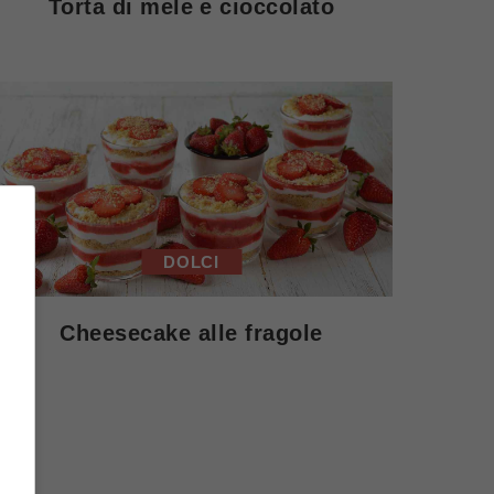
Torta di mele e cioccolato
DOLCI
Cheesecake alle fragole