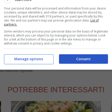
 tenetelo al caldo. Completate la salsa
Your personal data will be processed and information from your device
olando sul fuoco. Servite il rognone coperto dalla
(cookies, unique identifiers, and other device data) may be stored by,
accessed by and shared with 319 partners, or used specifically by this
 con un po’ di prezzemolo tritato.
site. We and our partners may use precise geolocation data.
List of
partners.
.fleisch-teilstuecke.at, blog.deluxe.fr,
Some vendors may process your personal data on the basis of legitimate
, cdn.sheknows.com, italianwinelabels.com,
interest, which you can object to by managing your options below. Look
for a link at the bottom of this page or in the site menu to manage or
withdraw consent in privacy and cookie settings.
Manage options
Consent
apasta dal 2008 al 2013, spaziando tra tutte le tipologie di ricette,
lla tradizione regionale.
POTREBBE INTERESSARTI