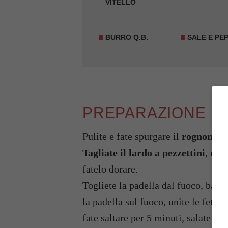
VITELLO
BURRO Q.B.
SALE E PEP
PREPARAZIONE
Pulite e fate spurgare il
rognone
co
Tagliate il lardo a pezzettini
, met
fatelo dorare.
Togliete la padella dal fuoco, bagn
la padella sul fuoco, unite le fettin
fate saltare per 5 minuti, salate e 