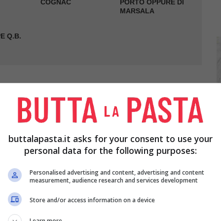
COGNAC
PORTO OPPURE DI
MARSALA
E Q.B.
me indicato precedentemente.
buttalapasta.it asks for your consent to use your
tetelo in una padella con una noce id burro, e
personal data for the following purposes:
Personalised advertising and content, advertising and content
ate con il
Cognac
e fate fiammeggiare. Rimettete
measurement, audience research and services development
e di
rognone
, aggiungete il
Porto o il Marsala
e
Store and/or access information on a device
pepate.
Learn more