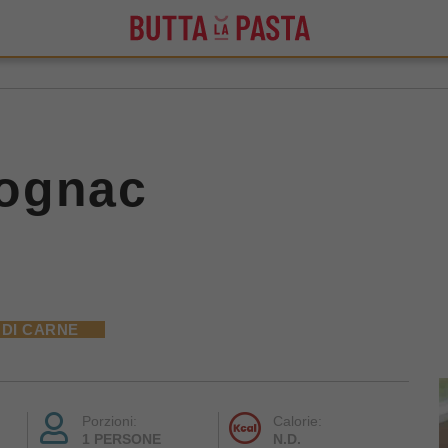
ognac
 DI CARNE
Porzioni:
Calorie:
1 PERSONE
N.D.