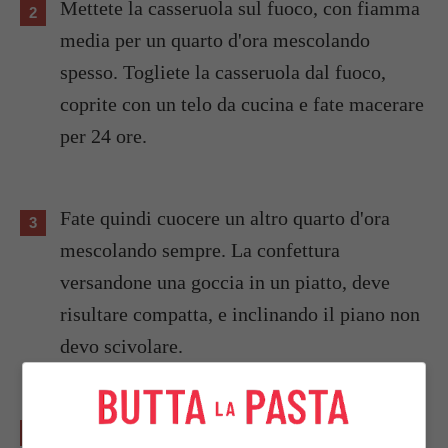
Mettete la casseruola sul fuoco, con fiamma
media per un quarto d'ora mescolando
spesso. Togliete la casseruola dal fuoco,
coprite con un telo da cucina e fate macerare
per 24 ore.
Fate quindi cuocere un altro quarto d'ora
mescolando sempre. La confettura
versandone una goccia in un piatto, deve
risultare compatta, e inclinando il piano non
devo scivolare.
Versate la preparazione in vasetti