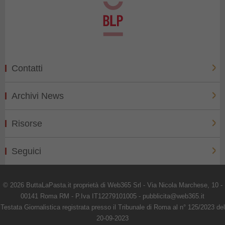
Contatti
Archivi News
Risorse
Seguici
© 2026 ButtaLaPasta.it proprietà di Web365 Srl - Via Nicola Marchese, 10 -
00141 Roma RM - P.Iva IT12279101005 - pubblicita@web365.it
Testata Giornalistica registrata presso il Tribunale di Roma al n° 125/2023 del
20-09-2023