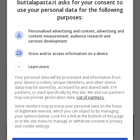
buttalapasta.it asks for your consent to
sterilizzati, chiudete e capovolgeteli, quindi
use your personal data for the following
copriteli con un panno di lana e lasciateli
purposes:
raffreddare, poi riponeteli in un luogo buio e
Personalised advertising and content, advertising and
fresco.
content measurement, audience research and
services development
Store and/or access information on a device
Parole di
Paoletta
Learn more
Paoletta è stata collaboratrice di Buttalapasta dal 2008
al 2011, spaziando tra tutte le tipologie di ricette, dai
Your personal data will be processed and information from
primi ai contorni, dai secondi ai dolci.
your device (cookies, unique identifiers, and other device
data) may be stored by, accessed by and shared with 319
partners, or used specifically by this site. We and our partners
may use precise geolocation data.
List of partners.
IN PRIMO PIANO
Some vendors may process your personal data on the basis
of legitimate interest, which you can object to by managing
your options below. Look for a link at the bottom of this page
or in the site menu to manage or withdraw consent in privacy
and cookie settings.