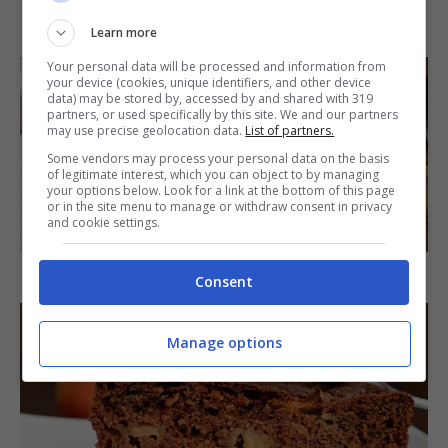
IN PRIMO PIANO
Learn more
Your personal data will be processed and information from
your device (cookies, unique identifiers, and other device
data) may be stored by, accessed by and shared with 319
partners, or used specifically by this site. We and our partners
may use precise geolocation data.
List of partners.
Some vendors may process your personal data on the basis
of legitimate interest, which you can object to by managing
your options below. Look for a link at the bottom of this page
or in the site menu to manage or withdraw consent in privacy
SECONDI PIATTI
and cookie settings.
Arista di maiale al latte
Consent
Manage options