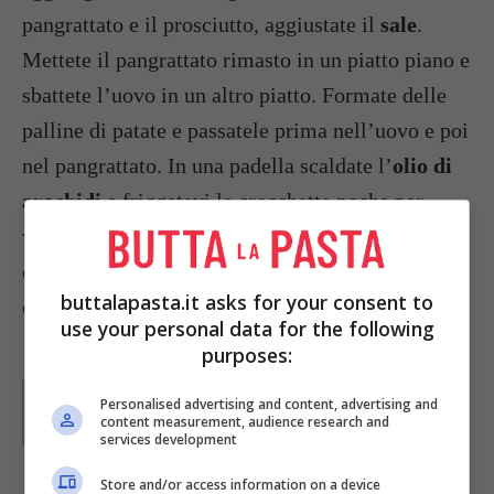
pangrattato e il prosciutto, aggiustate il
sale
.
Mettete il pangrattato rimasto in un piatto piano e
sbattete l’uovo in un altro piatto. Formate delle
palline di patate e passatele prima nell’uovo e poi
nel pangrattato. In una padella scaldate l’
olio di
arachidi
e friggetevi le crocchette poche per
volta girandole con la paletta. Scolatele sulla
carta da cucina e servitele con il prosciutto a
buttalapasta.it asks for your consent to
cuori e stelline.
use your personal data for the following
purposes:
Parole di
Redazione Buttalapasta
Personalised advertising and content, advertising and
content measurement, audience research and
services development
Store and/or access information on a device