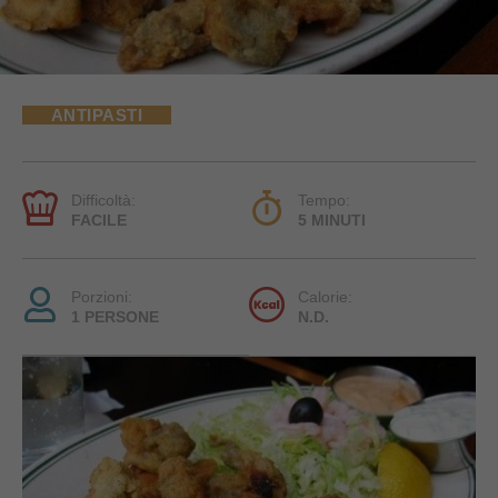
ANTIPASTI
Difficoltà:
Tempo:
FACILE
5 MINUTI
Porzioni:
Calorie:
1 PERSONE
N.D.