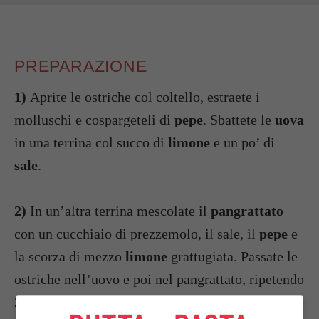
PREPARAZIONE
1)
Aprite le ostriche col coltello
, estraete i
molluschi e cospargeteli di
pepe
. Sbattete le
uova
in una terrina col succo di
limone
e un po’ di
sale
.
2)
In un’altra terrina mescolate il
pangrattato
con un cucchiaio di prezzemolo, il sale, il
pepe
e
la scorza di mezzo
limone
grattugiata. Passate le
ostriche nell’uovo e poi nel pangrattato, ripetendo
2 volte l’operazione.