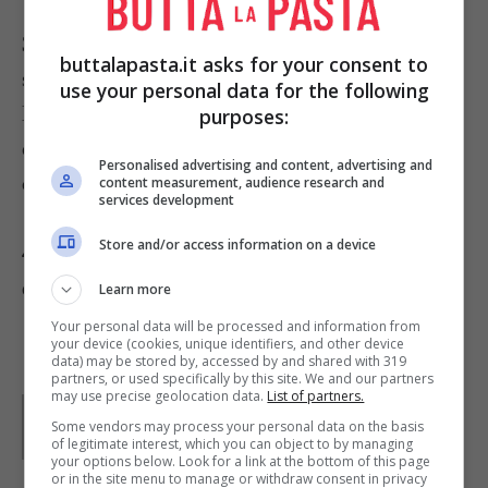
3)
Friggete i molluschi, pochi per volta nel
burro
buttalapasta.it asks for your consent to
spumeggiante e irroratele col succo del secondo
use your personal data for the following
limone. In una ciotola amalgamate la
maionese
purposes:
con la
panna
, il succo del terzo limone, l’
erba
Personalised advertising and content, advertising and
cipollina
e il
prezzemolo
.
content measurement, audience research and
services development
Store and/or access information on a device
4)
Servite le frittelle caldissime
accompagnate
dalla salsa.
Learn more
Your personal data will be processed and information from
your device (cookies, unique identifiers, and other device
data) may be stored by, accessed by and shared with 319
partners, or used specifically by this site. We and our partners
may use precise geolocation data.
List of partners.
Parole di
Waly
Some vendors may process your personal data on the basis
of legitimate interest, which you can object to by managing
your options below. Look for a link at the bottom of this page
or in the site menu to manage or withdraw consent in privacy