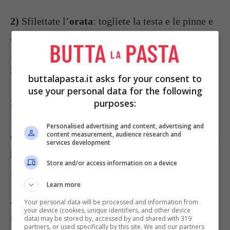
2)
Sfilettate l’
orata
: togliete la testa e le pinne e
apritela nel senso della lunghezza, staccate la
lisca e private della pelle i 2 filetti rimasti.
Spalmateli col composto preparato e salate.
buttalapasta.it asks for your consent to
use your personal data for the following
purposes:
3)
In una casseruola soffriggete nel burro rimasto
la
cipolla
tritata, unite la
paprica
, un cucchiaino
Personalised advertising and content, advertising and
content measurement, audience research and
di
zafferano
diluito con un po’ d’acqua e l’
uvetta
services development
prima lasciata in ammollo e poi strizzata.
Store and/or access information on a device
Mescolate e adagiate il pesce
.
Learn more
4)
Ponete nel forno a 180° per 20 minuti,
Your personal data will be processed and information from
your device (cookies, unique identifiers, and other device
sistemate l’orata su un piatto da portata e servite.
data) may be stored by, accessed by and shared with 319
partners, or used specifically by this site. We and our partners