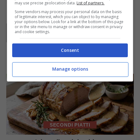
may use precise geolocation data.
List of partners.
Some vendors may process your personal data on the basis
of legitimate interest, which you can object to by managing
your options below. Look for a link at the bottom of this page
Parole di
Waly
or in the site menu to manage or withdraw consent in privacy
and cookie settings.
Consent
IN PRIMO PIANO
Manage options
SECONDI PIATTI