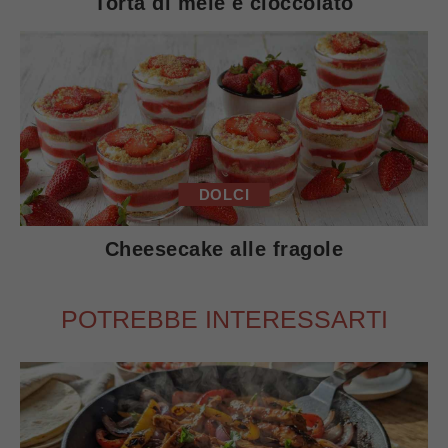
Torta di mele e cioccolato
DOLCI
Cheesecake alle fragole
POTREBBE INTERESSARTI