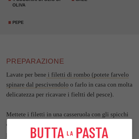
OLIVA
PEPE
PREPARAZIONE
Lavate per bene
i filetti di rombo (potete farvelo
spinare dal pescivendolo
o farlo in casa con molta
delicatezza per ricavare i fieltti del pesce).
Mettete i filetti in una casseruola con gli spicchi
d’
aglio
e l’olio. Salate e pepate. Passateli al forno
per mezz’ora, unendo a metà cottura l’aceto e la