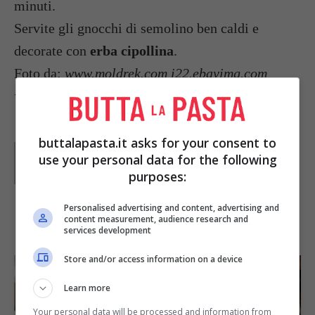
minuti.
Servite gli gnocchi di semolino ben caldi e
decorate con
erba cipollina
.
Foto da:
www.moldrek.com i22.ebayimg.com
www.parks.it
buttalapasta.it asks for your consent to
Parole di
Redazione Buttalapasta
use your personal data for the following
purposes:
Personalised advertising and content, advertising and
content measurement, audience research and
IN PRIMO PIANO
services development
Store and/or access information on a device
Learn more
Your personal data will be processed and information from