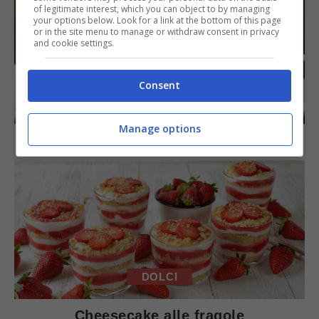
of legitimate interest, which you can object to by managing
your options below. Look for a link at the bottom of this page
or in the site menu to manage or withdraw consent in privacy
and cookie settings.
Consent
DOLCI
Manage options
Torta di mele e cioccolato
DOLCI
Cheesecake alle fragole