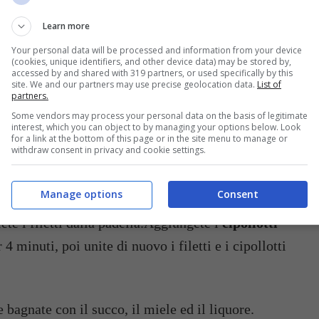
Learn more
 di maiale e legate ogni fetta con spago da cucina.
Your personal data will be processed and information from your device
anci
e spremete gli altri.
(cookies, unique identifiers, and other device data) may be stored by,
accessed by and shared with 319 partners, or used specifically by this
site. We and our partners may use precise geolocation data.
List of
aranci miele e liquore.
partners.
Some vendors may process your personal data on the basis of legitimate
interest, which you can object to by managing your options below. Look
scaldate burro e 2 cucchiai d’olio. Aggiungete i
for a link at the bottom of this page or in the site menu to manage or
withdraw consent in privacy and cookie settings.
golare, rosolando entrambi i lati a fuoco medio per
Manage options
Consent
te i filetti dalla padella.Aggiungete i
cipollotti
r 4 minuti, poi unite di nuovo i filetti e i cipollotti
bagnate con il succo, il miele ed il liquore.