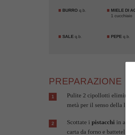
BURRO
q.b.
MIELE DI 
1 cucchiaio
SALE
q.b.
PEPE
q.b.
PREPARAZIONE
Pulite 2 cipollotti eliminando
metà per il senso della lun
Scottate i
pistacchi
in acqua
carta da forno e batteteli co