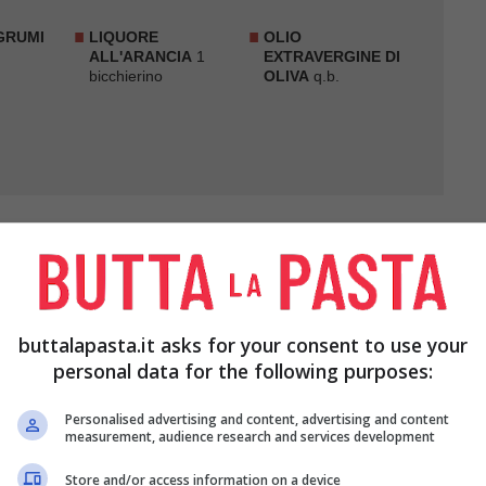
AGRUMI
LIQUORE
OLIO
ALL'ARANCIA
1
EXTRAVERGINE DI
bicchierino
OLIVA
q.b.
 la parte verde, poi tritateli. Tagliate gli altri a
buttalapasta.it asks for your consent to use your
personal data for the following purposes:
ghezza.
Personalised advertising and content, advertising and content
measurement, audience research and services development
 bollente, e spellateli. Avvolgeteli in un po’ di
n il batticarne.
Store and/or access information on a device