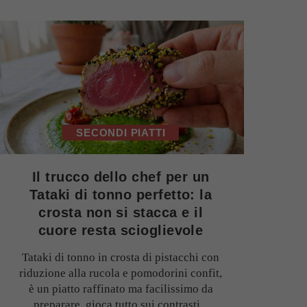
SECONDI PIATTI
Il trucco dello chef per un
Tataki di tonno perfetto: la
crosta non si stacca e il
cuore resta scioglievole
Tataki di tonno in crosta di pistacchi con
riduzione alla rucola e pomodorini confit,
è un piatto raffinato ma facilissimo da
preparare, gioca tutto sui contrasti...