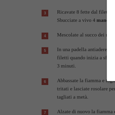
Ricavate 8 fette dal filetto
Sbucciate a vivo 4
mandar
Mescolate al succo dei mand
In una padella antiaderente 
filetti quando inizia a sfri
3 minuti.
Abbassate la fiamma e toglie
tritati e lasciate rosolare pe
tagliati a metà.
Alzate di nuovo la fiamma e 