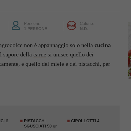
Porzioni:
Calorie:
1 PERSONE
N.D.
 agrodolce non è appannaggio solo nella
cucina
al sapore della
carne
si unisce quello dei
ttamente, e quello del miele e dei pistacchi, per
CI
6
PISTACCHI
CIPOLLOTTI
4
SGUSCIATI
50 gr