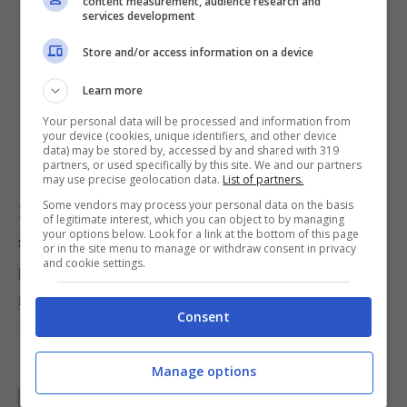
content measurement, audience research and
Friggi le cipolle infarinate in olio caldo
services development
prelevandole a mucchietti, poi scolale e
Store and/or access information on a device
dopo averle lasciate qualche istante su un
Learn more
pezzo di carta da cucina, mettile in cima
Your personal data will be processed and information from
all’insalata e servi.
your device (cookies, unique identifiers, and other device
data) may be stored by, accessed by and shared with 319
partners, or used specifically by this site. We and our partners
may use precise geolocation data.
List of partners.
Some vendors may process your personal data on the basis
Prova anche il
roast beef con rucola e grana
,
of legitimate interest, which you can object to by managing
your options below. Look for a link at the bottom of this page
semplicissimo da eseguire, oppure segui la ricetta
or in the site menu to manage or withdraw consent in privacy
and cookie settings.
per
cuocere il controfiletto e ottenere un buon
roast beef
alla senape.
Consent
Foto di
rdpeyton
Manage options
Parole di
Kati Irrente