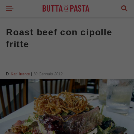
Roast beef con cipolle
fritte
Di
Kati Irrente
|
30 Gennaio 2012