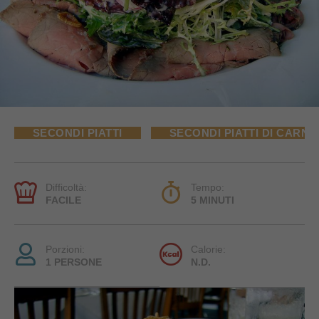
SECONDI PIATTI
SECONDI PIATTI DI CARNE
Difficoltà:
Tempo:
FACILE
5 MINUTI
Porzioni:
Calorie:
1 PERSONE
N.D.