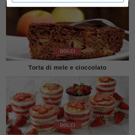
DOLCI
Torta di mele e cioccolato
DOLCI