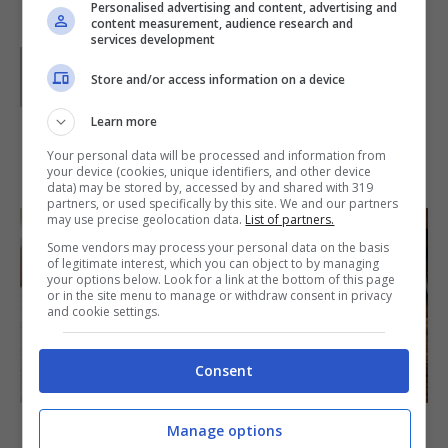
Personalised advertising and content, advertising and
content measurement, audience research and
services development
Parole di
Waly
Store and/or access information on a device
Learn more
Your personal data will be processed and information from
IN PRIMO PIANO
your device (cookies, unique identifiers, and other device
data) may be stored by, accessed by and shared with 319
partners, or used specifically by this site. We and our partners
may use precise geolocation data.
List of partners.
Some vendors may process your personal data on the basis
of legitimate interest, which you can object to by managing
your options below. Look for a link at the bottom of this page
or in the site menu to manage or withdraw consent in privacy
and cookie settings.
Consent
SECONDI PIATTI
Arista di maiale al latte
Manage options