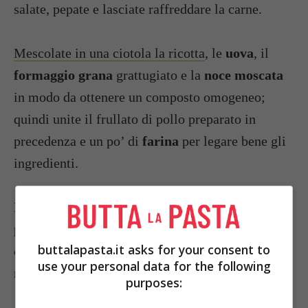
salate, pepate e lasciate raffreddare la carne.
Mescolate in una ciotola la ricotta
, le
uova
, il
formaggio grana
grattugiato e la
noce moscata
in modo da ottenere un composto omogeneo;
quindi unite il frullato di pollo preparato in
precedenza e un po’ di
farina
per legare bene gli
ingredienti.
Bollite il
brodo
e fate scivolare all’interno in
piccole quantità il composto, aiutandovi con un
buttalapasta.it asks for your consent to
cucchiaio; quindi cuocete gli gnocchi per 5
use your personal data for the following
minuti e servite.
purposes: