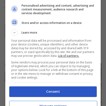
214), Portolano d’Europa e del Mediterraneo
Personalised advertising and content, advertising and
Trasmissione del giugno 2008
content measurement, audience research and
services development
Store and/or access information on a device
Parole di
Paoletta
Paoletta è stata collaboratrice di Buttalapasta dal 2008
Learn more
al 2011, spaziando tra tutte le tipologie di ricette, dai
primi ai contorni, dai secondi ai dolci.
Your personal data will be processed and information from
your device (cookies, unique identifiers, and other device
data) may be stored by, accessed by and shared with 319
IN PRIMO PIANO
partners, or used specifically by this site. We and our partners
may use precise geolocation data.
List of partners.
Some vendors may process your personal data on the basis
of legitimate interest, which you can object to by managing
your options below. Look for a link at the bottom of this page
or in the site menu to manage or withdraw consent in privacy
and cookie settings.
Consent
SECONDI PIATTI
Manage options