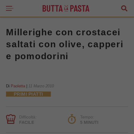
Millerighe con crostacei
saltati con olive, capperi
e pomodorini
Di
Paoletta
|
11 Marzo 2010
PRIMI PIATTI
Difficoltà:
Tempo:
FACILE
5 MINUTI