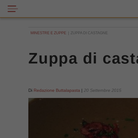
MINESTRE E ZUPPE
ZUPPA DI CASTAGNE
Zuppa di cas
Di
Redazione Buttalapasta
|
20 Settembre 2015