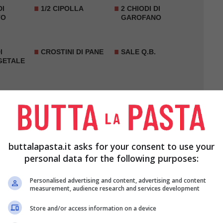
DI
1/2 CIPOLLA
2 CHIODI DI
TO
GAROFANO
I
CROSTINI DI PANE
SALE Q.B.
GETALE
buttalapasta.it asks for your consent to use your
personal data for the following purposes:
Personalised advertising and content, advertising and content
measurement, audience research and services development
Store and/or access information on a device
a
, sbucciatela e inserite all’interno i
chiodi di