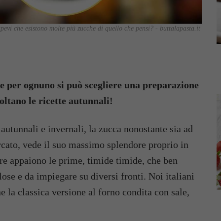
pevi che esistono molte più zucche di quello che pensi? - buttalapasta.it
a e per ognuno si può scegliere una preparazione
oltano le ricette autunnali!
 autunnali e invernali, la zucca nonostante sia ad
rcato, vede il suo massimo splendore proprio in
bre appaiono le prime, timide timide, che ben
ose e da impiegare su diversi fronti. Noi italiani
e la classica versione al forno condita con sale,