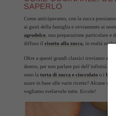
SAPERLO
Come anticipavamo, con la zucca possiamo p
ai gusti della famiglia e ovviamente ai nostr
agrodolce
, una preparazione particolare e 
diffuso il
risotto alla zucca
, in realtà molto
Oltre a questi grandi classici troviamo anc
dentro, per non parlare poi dell’infinità di
sono la
torta di zucca e cioccolato
o i
bisc
usare in base alle varie ricette? Alcune si p
vogliamo svelarvele tutte. Eccole!