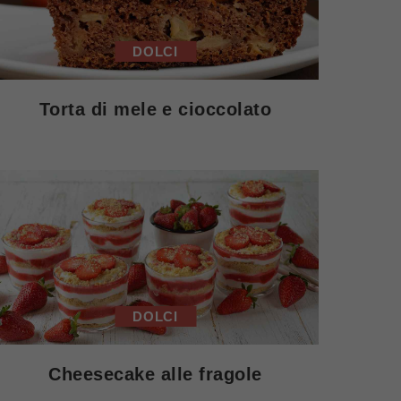
DOLCI
Torta di mele e cioccolato
DOLCI
Cheesecake alle fragole