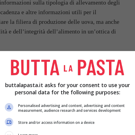
nformazioni sulla tipologia di allevamento degli
scadenza e altre informazioni utili per il
re la filiera di produzione delle uova, ma anche
tà e dell’integrità dell’alimento in un’ottica di
buttalapasta.it asks for your consent to use your
personal data for the following purposes:
Personalised advertising and content, advertising and content
measurement, audience research and services development
Store and/or access information on a device