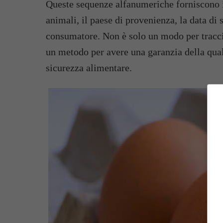
Queste sequenze alfanumeriche forniscono i
animali, il paese di provenienza, la data di 
consumatore. Non è solo un modo per traccia
un metodo per avere una garanzia della quali
sicurezza alimentare.