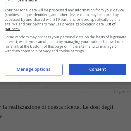
Learn more
Your personal data will be processed and information from your device
(cookies, unique identifiers, and other device data) may be stored by,
accessed by and shared with 319 partners, or used specifically by this
site. We and our partners may use precise geolocation data.
List of
partners.
Some vendors may process your personal data on the basis of legitimate
interest, which you can object to by managing your options below. Look
for a link at the bottom of this page or in the site menu to manage or
withdraw consent in privacy and cookie settings.
Manage options
Consent
Crepes con
 la realizzazione di questa ricetta. Le dosi degli
e.