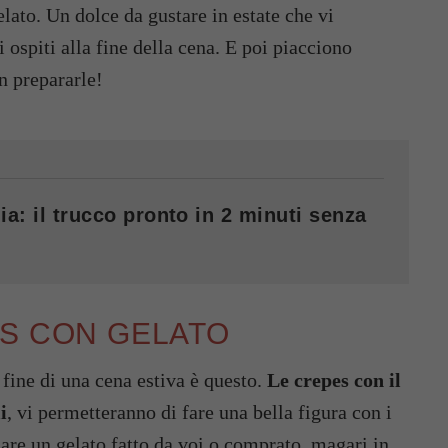
elato. Un dolce da gustare in estate che vi
i ospiti alla fine della cena. E poi piacciono
n prepararle!
ia: il trucco pronto in 2 minuti senza
ES CON GELATO
 fine di una cena estiva è questo.
Le crepes con il
i
, vi permetteranno di fare una bella figura con i
usare un gelato fatto da voi o comprato, magari in