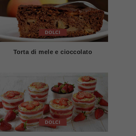
DOLCI
Torta di mele e cioccolato
DOLCI