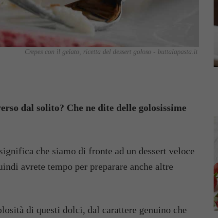
Crepes con il gelato, ricetta del dessert goloso - buttalapasta.it
verso dal solito? Che ne dite delle golosissime
significa che siamo di fronte ad un dessert veloce
uindi avrete tempo per preparare anche altre
olosità di questi dolci, dal carattere genuino che