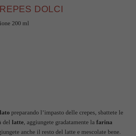
CREPES DOLCI
zione 200 ml
lato
preparando l’impasto delle crepes, sbattete le
à del
latte
, aggiungete gradatamente la
farina
giungete anche il resto del latte e mescolate bene.