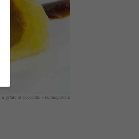
 il gelato al cioccolato – buttalapasta.it