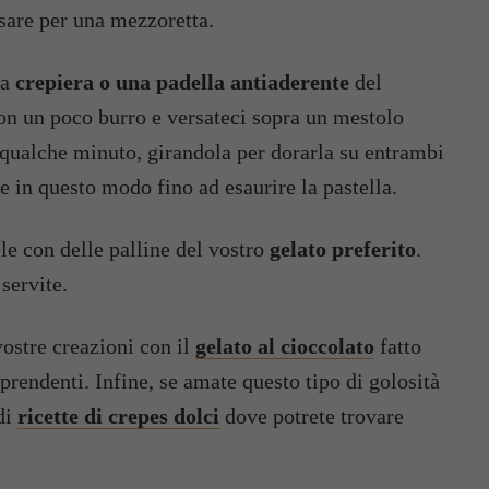
posare per una mezzoretta.
na
crepiera o una padella antiaderente
del
on un poco burro e versateci sopra un mestolo
e qualche minuto, girandola per dorarla su entrambi
te in questo modo fino ad esaurire la pastella.
ele con delle palline del vostro
gelato preferito
.
servite.
vostre creazioni con il
gelato al cioccolato
fatto
rprendenti. Infine, se amate questo tipo di golosità
di
ricette di crepes dolci
dove potrete trovare