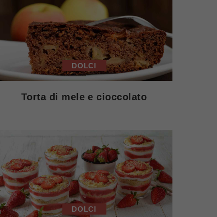
DOLCI
Torta di mele e cioccolato
DOLCI