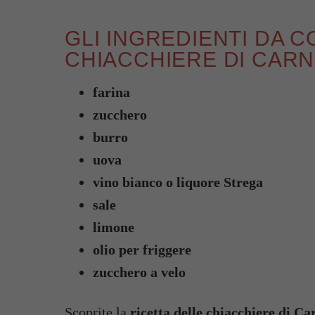
GLI INGREDIENTI DA 
CHIACCHIERE DI CAR
farina
zucchero
burro
uova
vino bianco o liquore Strega
sale
limone
olio per friggere
zucchero a velo
Scoprite la
ricetta delle chiacchiere di Ca