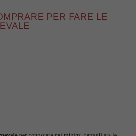
COMPRARE PER FARE LE
NEVALE
rnevale
per conoscere nei minimi dettagli sia le