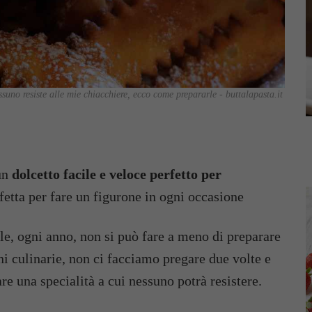
suno resiste alle mie chiacchiere, ecco come prepararle - buttalapasta.it
 un
dolcetto facile e veloce perfetto per
rfetta per fare un figurone in ogni occasione
le, ogni anno, non si può fare a meno di preparare
ni culinarie, non ci facciamo pregare due volte e
re una specialità a cui nessuno potrà resistere.