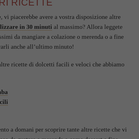
ORI RICETTE
e, vi piacerebbe avere a vostra disposizione altre
alizzare in 30 minuti
al massimo? Allora leggete
nissimi da mangiare a colazione o merenda o a fine
ararli anche all’ultimo minuto!
tre ricette di dolcetti facili e veloci che abbiamo
mba
cili
to a domani per scoprire tante altre ricette che vi