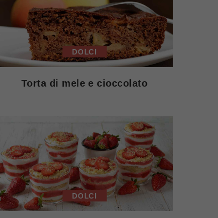
DOLCI
Torta di mele e cioccolato
DOLCI