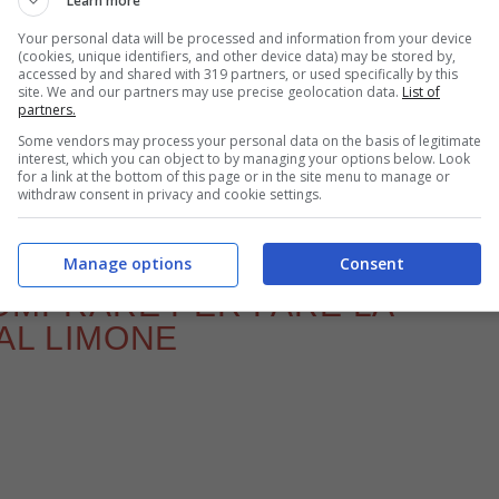
Learn more
Your personal data will be processed and information from your device
(cookies, unique identifiers, and other device data) may be stored by,
accessed by and shared with 319 partners, or used specifically by this
site. We and our partners may use precise geolocation data.
List of
ita con crema, pronta in 15 minuti – Foto YouTube @Lecker mit Kristy
partners.
– buttalapasta.it
Some vendors may process your personal data on the basis of legitimate
interest, which you can object to by managing your options below. Look
for a link at the bottom of this page or in the site menu to manage or
miglia o per gli amici, vedrete che piacerà davvero
withdraw consent in privacy and cookie settings.
Manage options
Consent
COMPRARE PER FARE LA
 AL LIMONE