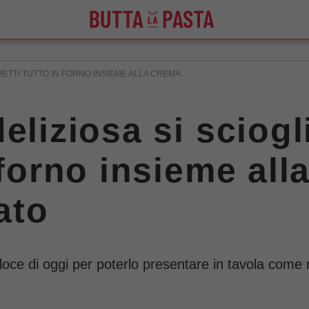
METTI TUTTO IN FORNO INSIEME ALLA CREMA...
eliziosa si sciogl
 forno insieme all
tato
veloce di oggi per poterlo presentare in tavola com