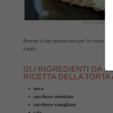
Torta al limone farc
Provate a fare questa torta per la vostra fa
a tutti.
GLI INGREDIENTI DA 
RICETTA DELLA TORTA
uova
zucchero semolato
zucchero vanigliato
sale