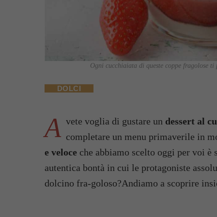
Ogni cucchiaiata di queste coppe fragolose ti 
DOLCI
A
vete voglia di gustare un
dessert al c
completare un menu primaverile in m
e veloce
che abbiamo scelto oggi per voi è s
autentica bontà in cui le protagoniste assol
dolcino fra-goloso?Andiamo a scoprire ins