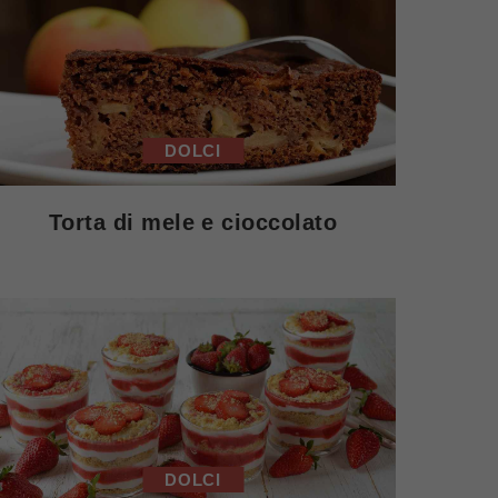
DOLCI
Torta di mele e cioccolato
DOLCI