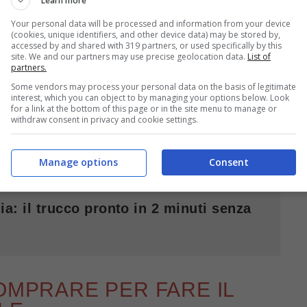
Learn more
Your personal data will be processed and information from your device
(cookies, unique identifiers, and other device data) may be stored by,
Il dolcetto facile e veloce di oggi è
accessed by and shared with 319 partners, or used specifically by this
site. We and our partners may use precise geolocation data.
List of
partners.
ubito a scoprire quali sono gli ingredienti che
Some vendors may process your personal data on the basis of legitimate
, più in basso troverete anche la ricetta completa
interest, which you can object to by managing your options below. Look
for a link at the bottom of this page or in the site menu to manage or
po passo.
withdraw consent in privacy and cookie settings.
Manage options
Consent
ia: il trucco pronto in 2 minuti senza
COMPRARE PER FARE IL