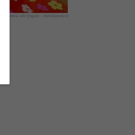
 il tiramisù alle fragole – buttalapasta.it