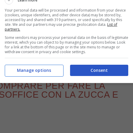
Learn more
Your personal data will be processed and information from your device
(cookies, unique identifiers, and other device data) may be stored by,
accessed by and shared with 319 partners, or used specifically by this
site. We and our partners may use precise geolocation data.
List of
come preparare la torta di zucca e cioccolato – buttalapasta.it
partners.
Some vendors may process your personal data on the basis of legitimate
oce da preparare, adatta anche agli chef meno
interest, which you can object to by managing your options below. Look
for a link at the bottom of this page or in the site menu to manage or
plice a regola d’arte, seguendo i nostri consigli.
withdraw consent in privacy and cookie settings.
dienti da comprare.
Manage options
Consent
COMPRARE PER FARE LA
 SOFFICE CON LA ZUCCA E