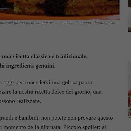
olce del giorno facile da fare per la merenda d'autunno - buttalapasta.it
, una ricetta classica e tradizionale,
hi ingredienti genuini.
 di oggi per concedervi una golosa pausa
re la nostra ricetta dolce del giorno, una
ossono realizzare.
grandi e bambini, non potete non provare questo
si momento della giornata. Piccolo spoiler: si