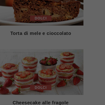
DOLCI
Torta di mele e cioccolato
DOLCI
Cheesecake alle fragole