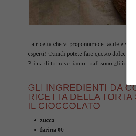
La ricetta che vi proponiamo è facile e vel
esperti! Quindi potete fare questo dolce sem
Prima di tutto vediamo quali sono gli ingre
GLI INGREDIENTI DA 
RICETTA DELLA TORTA
IL CIOCCOLATO
zucca
farina 00