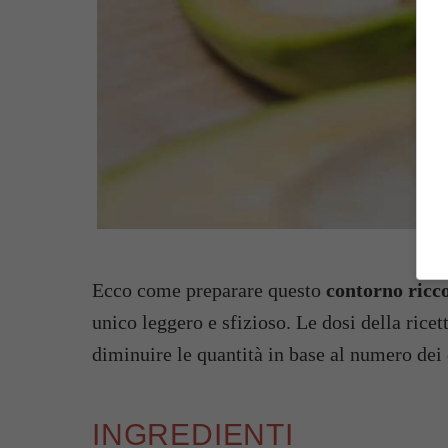
Ecco come preparare questo
contorno ricc
unico leggero e sfizioso. Le dosi della rice
diminuire le quantità in base al numero de
INGREDIENTI