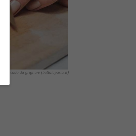
Avocado da grigliare (buttalapasta.it)