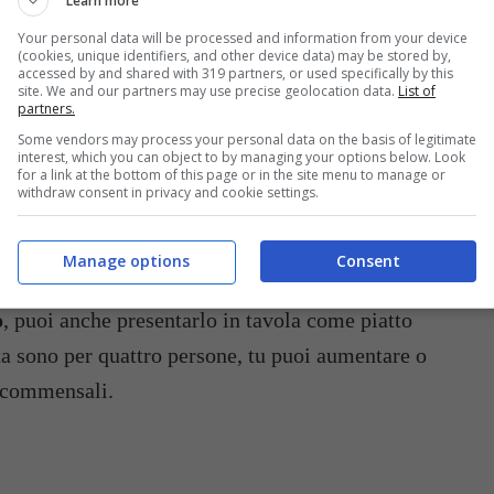
Learn more
Your personal data will be processed and information from your device
(cookies, unique identifiers, and other device data) may be stored by,
accessed by and shared with 319 partners, or used specifically by this
site. We and our partners may use precise geolocation data.
List of
partners.
Some vendors may process your personal data on the basis of legitimate
interest, which you can object to by managing your options below. Look
for a link at the bottom of this page or in the site menu to manage or
withdraw consent in privacy and cookie settings.
Manage options
Consent
o
, puoi anche presentarlo in tavola come piatto
tta sono per quattro persone, tu puoi aumentare o
i commensali.