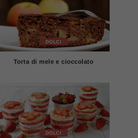
DOLCI
Torta di mele e cioccolato
DOLCI