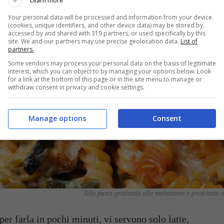
Learn more
Your personal data will be processed and information from your device
(cookies, unique identifiers, and other device data) may be stored by,
accessed by and shared with 319 partners, or used specifically by this
site. We and our partners may use precise geolocation data.
List of
partners.
Some vendors may process your personal data on the basis of legitimate
interest, which you can object to by managing your options below. Look
for a link at the bottom of this page or in the site menu to manage or
withdraw consent in privacy and cookie settings.
Manage options
Consent
Alla pasta gratinata alle melanzane e prosciutto n
per farla in pochi minuti, vi servono solo latte,