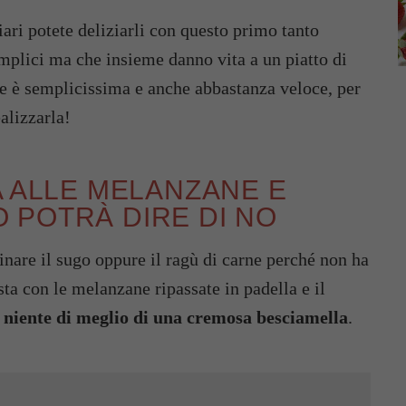
iari potete deliziarli con questo primo tanto
emplici ma che insieme danno vita a un piatto di
ne è semplicissima e anche abbastanza veloce, per
lizzarla!
A ALLE MELANZANE E
 POTRÀ DIRE DI NO
nare il sugo oppure il ragù di carne perché non ha
sta con le melanzane ripassate in padella e il
è
niente di meglio di una cremosa besciamella
.