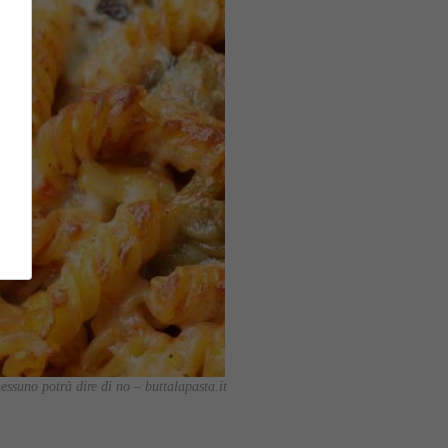
essuno potrà dire di no – buttalapasta.it