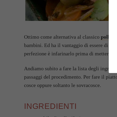
Ottimo come alternativa al classico
pollo a
bambini. Ed ha il vantaggio di essere di faci
perfezione è infarinarlo prima di metterlo a
Andiamo subito a fare la lista degli ingredi
passaggi del procedimento. Per fare il piatto 
cosce oppure soltanto le sovracosce.
INGREDIENTI