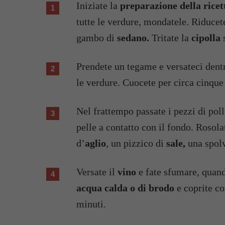
Iniziate la
preparazione della ricett
tutte le verdure, mondatele. Riducet
gambo di
sedano.
Tritate la
cipolla
s
Prendete un tegame e versateci dentr
le verdure. Cuocete per circa cinque
Nel frattempo passate i pezzi di pol
pelle a contatto con il fondo. Rosolat
d’
aglio
, un pizzico di
sale,
una spolv
Versate il
vino
e fate sfumare, quan
acqua calda o di brodo
e coprite co
minuti.