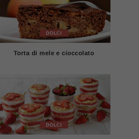
DOLCI
Torta di mele e cioccolato
DOLCI