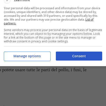
Learn more
Your personal data will be processed and information from your device
(cookies, unique identifiers, and other device data) may be stored by,
accessed by and shared with 319 partners, or used specifically by this
site. We and our partners may use precise geolocation data.
List of
Pollo alla cacciatora in bianco con olive – buttalapasta.it
partners.
Some vendors may process your personal data on the basis of legitimate
lla cacciatora
tradizionale, è amato da grandi e
interest, which you can object to by managing your options below. Look
for a link at the bottom of this page or in the site menu to manage or
le realizzazione. Il trucco per farlo alla
withdraw consent in privacy and cookie settings.
 rosolare.
Manage options
Consent
enti che sono necessari, poi vedremo anche tutti i
potete usare tutte le parti del pollo, i fusi, le