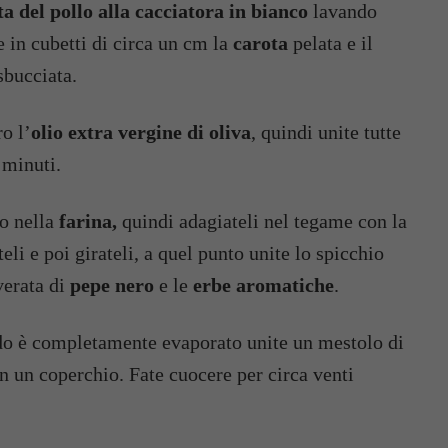
a del pollo alla cacciatora in bianco
lavando
e in cubetti di circa un cm la
carota
pelata e il
bucciata.
o l’
olio extra vergine di oliva
, quindi unite tutte
 minuti.
lo nella
farina,
quindi adagiateli nel tegame con la
eli e poi girateli, a quel punto unite lo spicchio
erata di
pepe nero
e le
erbe aromatiche
.
do è completamente evaporato unite un mestolo di
n un coperchio. Fate cuocere per circa venti