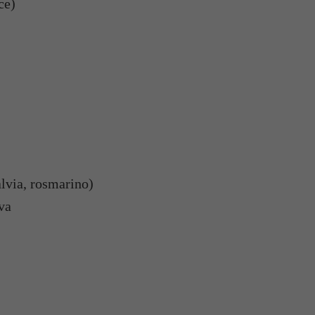
ce)
alvia, rosmarino)
iva