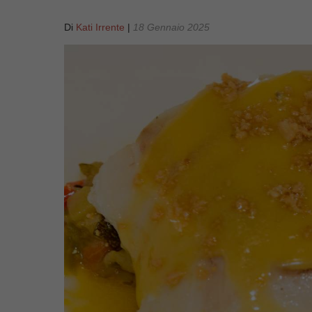
Di
Kati Irrente
|
18 Gennaio 2025