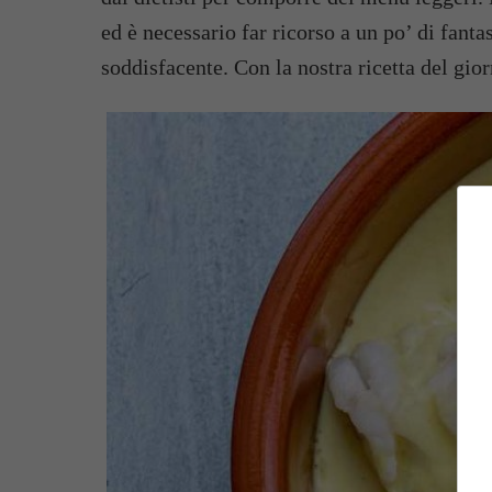
ed è necessario far ricorso a un po’ di fantas
soddisfacente. Con la nostra ricetta del gio