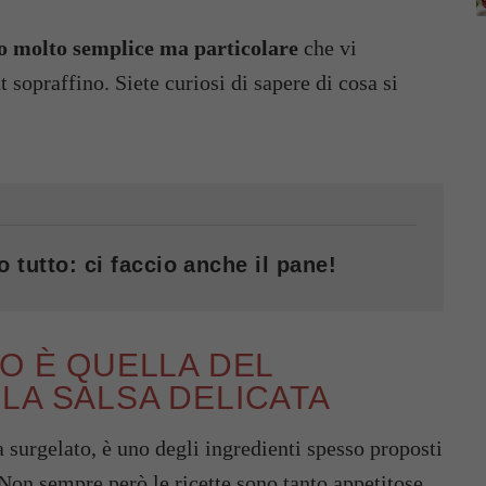
no molto semplice ma particolare
che vi
t sopraffino. Siete curiosi di sapere di cosa si
o tutto: ci faccio anche il pane!
NO È QUELLA DEL
LA SALSA DELICATA
ia surgelato, è uno degli ingredienti spesso proposti
 Non sempre però le ricette sono tanto appetitose