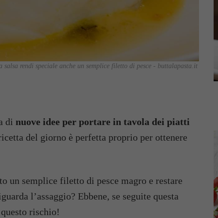
 salsa rendi speciale anche un semplice filetto di pesce - buttalapasta.it
ca di
nuove idee per portare in tavola dei piatti
ricetta del giorno è perfetta proprio per ottenere
tto un semplice filetto di pesce magro e restare
 riguarda l’assaggio? Ebbene, se seguite questa
 questo rischio!