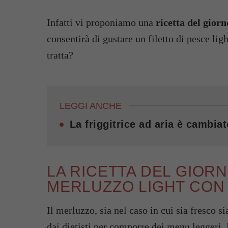
Infatti vi proponiamo una
ricetta del gior
consentirà di gustare un filetto di pesce ligh
tratta?
LEGGI ANCHE
La friggitrice ad aria è cambiat
LA RICETTA DEL GIOR
MERLUZZO LIGHT CON 
Il merluzzo, sia nel caso in cui sia fresco s
dai dietisti per comporre dei menu leggeri.