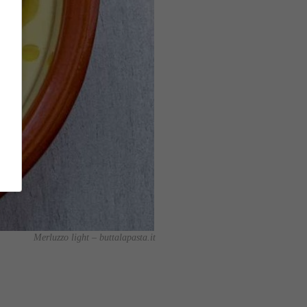
Merluzzo light – buttalapasta.it