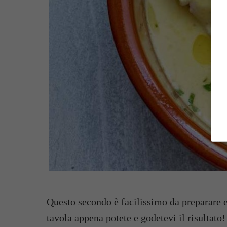
Questo secondo è facilissimo da preparare e
tavola appena potete e godetevi il risultato!