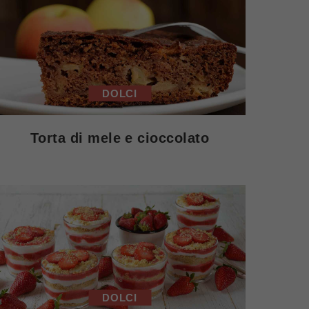
DOLCI
Torta di mele e cioccolato
DOLCI