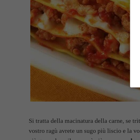
Si tratta della macinatura della carne, se tr
vostro ragù avrete un sugo più liscio e la vo