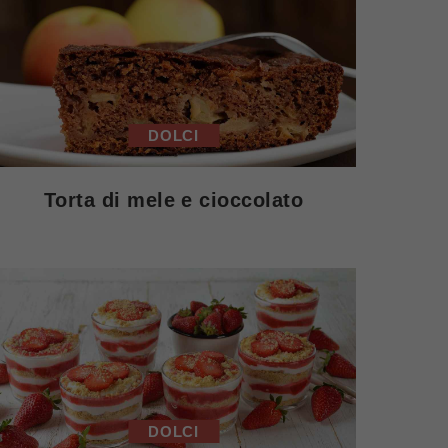
DOLCI
Torta di mele e cioccolato
DOLCI