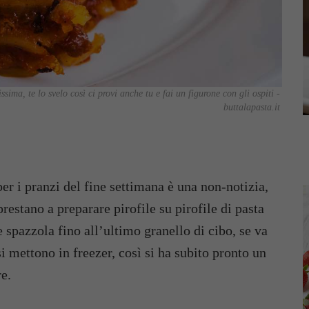
ssima, te lo svelo così ci provi anche tu e fai un figurone con gli ospiti -
buttalapasta.it
 per i pranzi del fine settimana è una non-notizia,
restano a preparare pirofile su pirofile di pasta
e spazzola fino all’ultimo granello di cibo, se va
i mettono in freezer, così si ha subito pronto un
re.