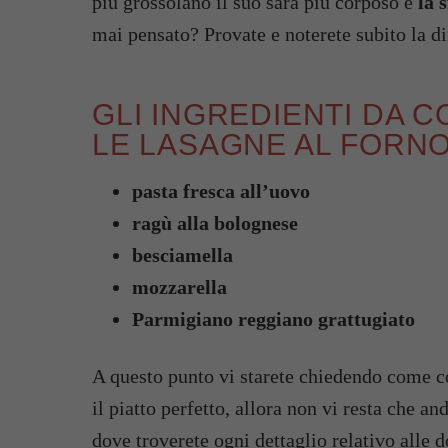
più grossolano il suo sarà più corposo e
la 
mai pensato? Provate e noterete subito la d
GLI INGREDIENTI DA 
LE LASAGNE AL FORN
pasta fresca all’uovo
ragù alla bolognese
besciamella
mozzarella
Parmigiano reggiano grattugiato
A questo punto vi starete chiedendo come c
il piatto perfetto, allora non vi resta che an
dove troverete ogni dettaglio relativo alle 