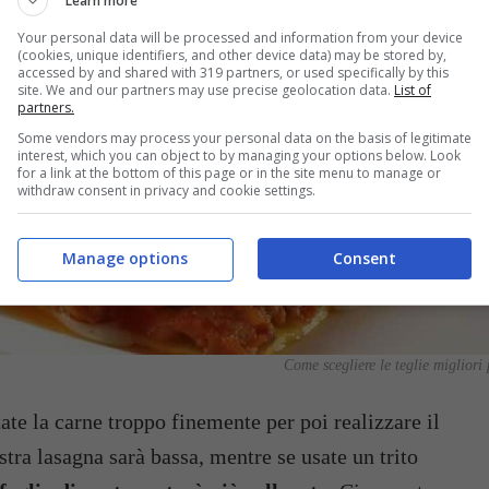
Learn more
Your personal data will be processed and information from your device
(cookies, unique identifiers, and other device data) may be stored by,
accessed by and shared with 319 partners, or used specifically by this
site. We and our partners may use precise geolocation data.
List of
partners.
Some vendors may process your personal data on the basis of legitimate
interest, which you can object to by managing your options below. Look
for a link at the bottom of this page or in the site menu to manage or
withdraw consent in privacy and cookie settings.
Manage options
Consent
Come scegliere le teglie migliori
itate la carne troppo finemente per poi realizzare il
stra lasagna sarà bassa, mentre se usate un trito