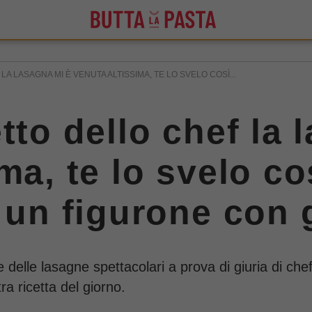
A LASAGNA MI È VENUTA ALTISSIMA, TE LO SVELO COSÌ...
tto dello chef la 
ma, te lo svelo co
 un figurone con g
elle lasagne spettacolari a prova di giuria di chef s
a ricetta del giorno.