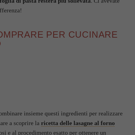
sfoglia di pasta resterà più sollevata
. Ci avevate
ifferenza!
COMPRARE PER CUCINARE
O
ombinare insieme questi ingredienti per realizzare
dare a scoprire la
ricetta delle lasagne al forno
dosi e al procedimento esatto per ottenere un