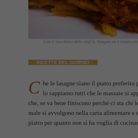
Con il trucchetto dello chef la lasagna mi è venuta alti
RICETTE DEL GIORNO
C
he le lasagne siano il piatto preferito
lo sappiamo tutti che le massaie si app
che, se va bene finiscono perché ci sta chi l
male si avvolgono nella carta alimentare e s
piatto per quanto non si ha voglia di cucina