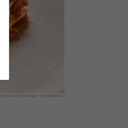
 per cucinare la lasagna – buttalapasta.it