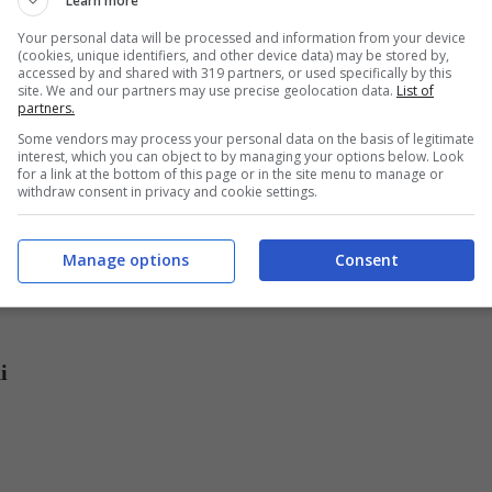
Learn more
La ricetta degli spaghetti con le alici fresche – buttalapasta.it
Your personal data will be processed and information from your device
(cookies, unique identifiers, and other device data) may be stored by,
sta pasta con le alici fresche come vuole la
accessed by and shared with 319 partners, or used specifically by this
site. We and our partners may use precise geolocation data.
List of
uendo le nostre indicazioni per ottenere un risultato
partners.
Some vendors may process your personal data on the basis of legitimate
interest, which you can object to by managing your options below. Look
for a link at the bottom of this page or in the site menu to manage or
withdraw consent in privacy and cookie settings.
COMPRARE PER FARE GLI
ICI FRESCHE
Manage options
Consent
i