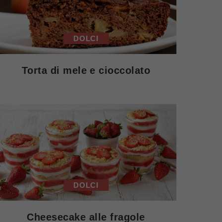
DOLCI
Torta di mele e cioccolato
DOLCI
Cheesecake alle fragole