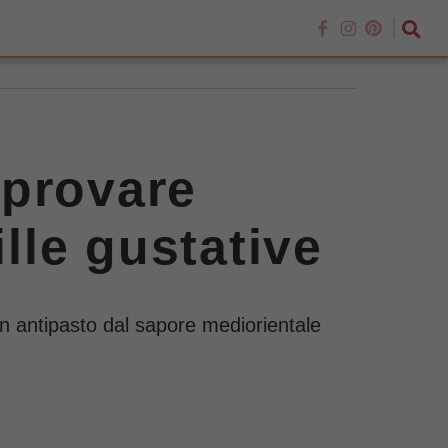
i provare
ille gustative
un antipasto dal sapore mediorientale