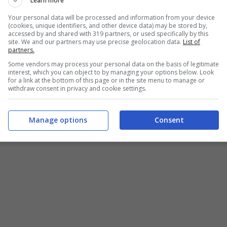
Learn more
Your personal data will be processed and information from your device
Hummus di peperoni arrosto, ricetta sfiziosa – buttalapasta.it
(cookies, unique identifiers, and other device data) may be stored by,
accessed by and shared with 319 partners, or used specifically by this
site. We and our partners may use precise geolocation data.
List of
ià pronti che potete comprare al supermercato,
partners.
 ceci e peperoni ha davvero una marcia in più. Se
Some vendors may process your personal data on the basis of legitimate
interest, which you can object to by managing your options below. Look
 variante super saporita.
for a link at the bottom of this page or in the site menu to manage or
withdraw consent in privacy and cookie settings.
COMPRARE PER DARE
Manage options
Consent
NI ARROSTO