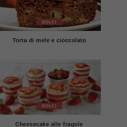
DOLCI
Torta di mele e cioccolato
DOLCI
Cheesecake alle fragole