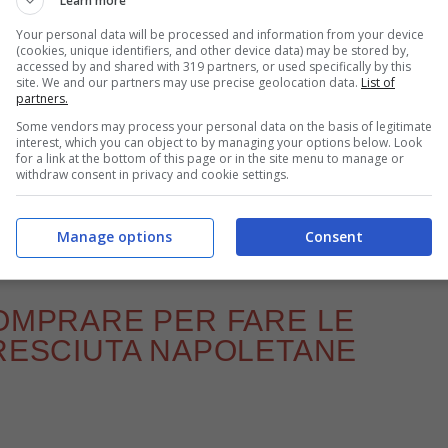
Learn more
Your personal data will be processed and information from your device
(cookies, unique identifiers, and other device data) may be stored by,
accessed by and shared with 319 partners, or used specifically by this
site. We and our partners may use precise geolocation data.
List of
partners.
Frittelle di pasta cresciuta napoletane alle acciughe – buttalapasta.it
Some vendors may process your personal data on the basis of legitimate
interest, which you can object to by managing your options below. Look
for a link at the bottom of this page or in the site menu to manage or
trovate nella lista di seguito, probabilmente avete
withdraw consent in privacy and cookie settings.
a della ricetta completa per scoprire tutti i
Manage options
Consent
lle squisite.
COMPRARE PER FARE LE
CRESCIUTA NAPOLETANE