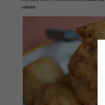
salumi
.