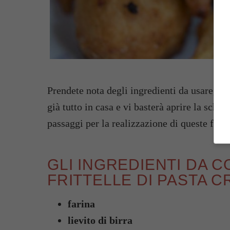
Prendete nota degli ingredienti da usare, li 
già tutto in casa e vi basterà aprire la sched
passaggi per la realizzazione di queste fritte
GLI INGREDIENTI DA 
FRITTELLE DI PASTA 
farina
lievito di birra