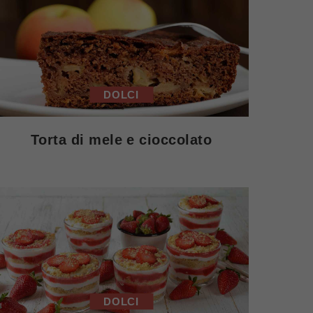
DOLCI
Torta di mele e cioccolato
DOLCI