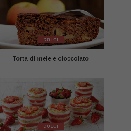
DOLCI
Torta di mele e cioccolato
DOLCI