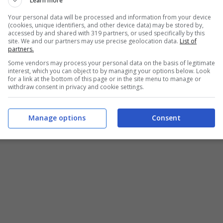
Learn more
Your personal data will be processed and information from your device
i surgelati
che quelli
precotti
, la modalità di
(cookies, unique identifiers, and other device data) may be stored by,
accessed by and shared with 319 partners, or used specifically by this
site. We and our partners may use precise geolocation data.
List of
partners.
Some vendors may process your personal data on the basis of legitimate
interest, which you can object to by managing your options below. Look
for a link at the bottom of this page or in the site menu to manage or
withdraw consent in privacy and cookie settings.
Manage options
Consent