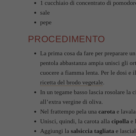
1 cucchiaio di concentrato di pomodor
sale
pepe
PROCEDIMENTO
La prima cosa da fare per preparare un
pentola abbastanza ampia unisci gli ort
cuocere a fiamma lenta. Per le dosi e i
ricetta del brodo vegetale
.
In un tegame basso lascia rosolare la c
all’extra vergine di oliva.
Nel frattempo pela una
carota
e lavala
Unisci, quindi, la carota alla
cipolla
e 
Aggiungi la
salsiccia tagliata
e lascia