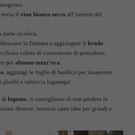
 omogenea.
 versa il
vino bianco secco
all’interno del
 parte alcolica.
 abbassare la fiamma e aggiungere il
brodo
ucchiaio colmo di concentrato di pomodoro.
ere per
almeno mezz’ora
.
le
, aggiungi le foglie di basilico per insaporire
di piselli e salsiccia luganega!
o di
legume
, ti consigliamo di non perdere le
sioni diverse: troverai tante idee per grandi e