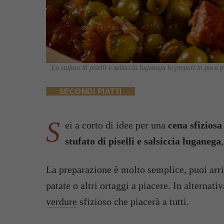
Lo stufato di piselli e salsiccia luganega lo prepari in poco pi
SECONDI PIATTI
S
ei a corto di idee per una
cena sfiziosa
stufato di piselli e salsiccia luganega
La preparazione è molto semplice, puoi arric
patate o altri ortaggi a piacere. In alternat
verdure
sfizioso che piacerà a tutti.