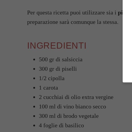
Per questa ricetta puoi utilizzare sia i
pisell
preparazione sarà comunque la stessa.
INGREDIENTI
500 gr di salsiccia
300 gr di piselli
1/2 cipolla
1 carota
2 cucchiai di olio extra vergine
100 ml di vino bianco secco
300 ml di brodo vegetale
4 foglie di basilico