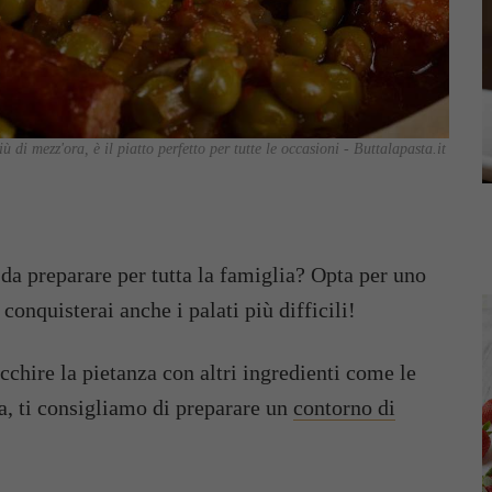
ù di mezz'ora, è il piatto perfetto per tutte le occasioni - Buttalapasta.it
da preparare per tutta la famiglia? Opta per uno
, conquisterai anche i palati più difficili!
chire la pietanza con altri ingredienti come le
iva, ti consigliamo di preparare un
contorno di