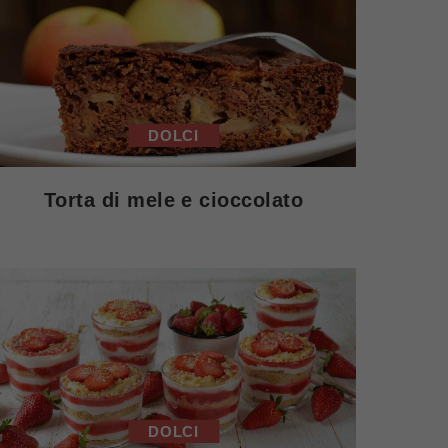
DOLCI
Torta di mele e cioccolato
DOLCI