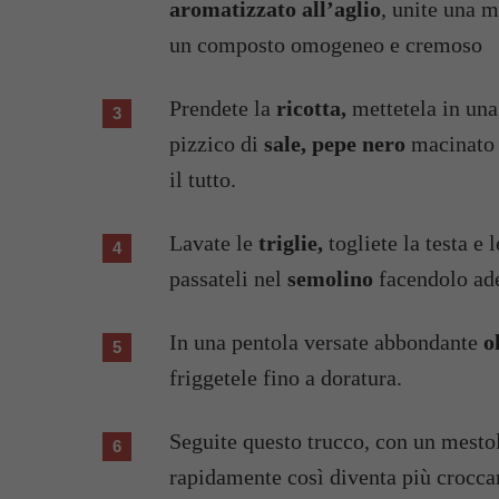
aromatizzato all’aglio
, unite una 
un composto omogeneo e cremoso
Prendete la
ricotta,
mettetela in una 
pizzico di
sale, pepe nero
macinato 
il tutto.
Lavate le
triglie,
togliete la testa e l
passateli nel
semolino
facendolo ade
In una pentola versate abbondante
ol
friggetele fino a doratura.
Seguite questo trucco, con un mestol
rapidamente così diventa più crocca