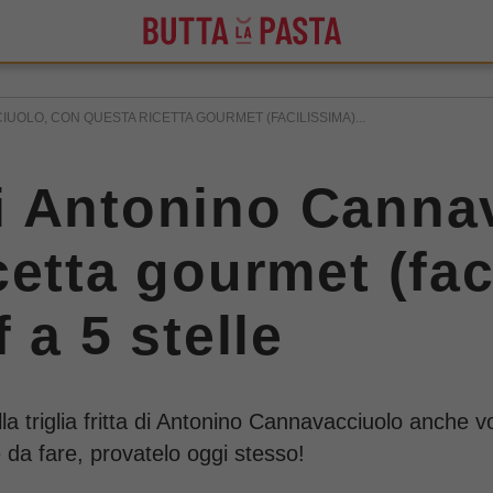
IUOLO, CON QUESTA RICETTA GOURMET (FACILISSIMA)...
 di Antonino Cann
etta gourmet (faci
 a 5 stelle
la triglia fritta di Antonino Cannavacciuolo anche v
 da fare, provatelo oggi stesso!