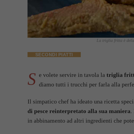
La triglia fritta è de
SECONDI PIATTI
S
e volete servire in tavola la
triglia fr
diamo tutti i trucchi per farla alla perf
Il simpatico chef ha ideato una ricetta specia
di pesce reinterpretato alla sua maniera
.
in abbinamento ad altri ingredienti che pote