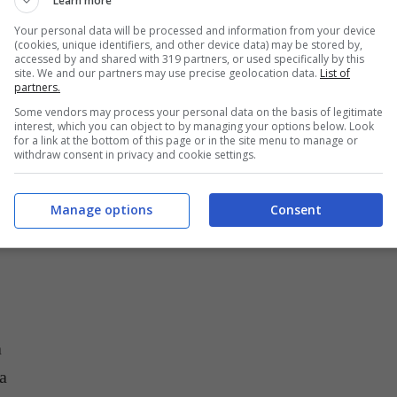
Learn more
Your personal data will be processed and information from your device
(cookies, unique identifiers, and other device data) may be stored by,
accessed by and shared with 319 partners, or used specifically by this
site. We and our partners may use precise geolocation data.
List of
partners.
glia fritta con la ricetta di Antonino Cannavacciuolo – buttalapasta.it
Some vendors may process your personal data on the basis of legitimate
interest, which you can object to by managing your options below. Look
for a link at the bottom of this page or in the site menu to manage or
e nei
menu di pesce
a Villa Crespi!
withdraw consent in privacy and cookie settings.
Manage options
Consent
ATTRO PERSONE
a
a