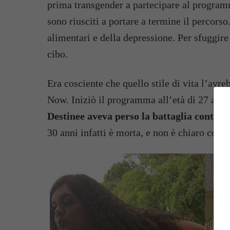
prima transgender a partecipare al programm
sono riusciti a portare a termine il percors
alimentari e della depressione. Per sfuggire 
cibo.
Era cosciente che quello stile di vita l’avre
Now. Iniziò il programma all’età di 27 anni
Destinee aveva perso la battaglia contro 
30 anni infatti è morta, e non è chiaro come