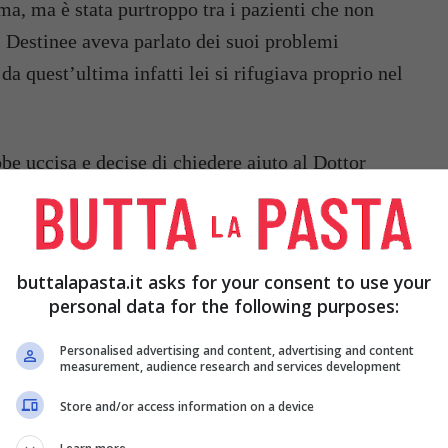
a, ma è stata purtroppo tra i pazienti che non
o. Destinee aveva parlato dei suoi problemi
da quest’ultima infatti lei si rifugiava proprio nel
bbe uccisa e decise di chiedere aiuto al Dottor
 e
perse ben 200 chili
, un grande traguardo.
il suo peso, ma non quella con la depressione
. A
 sia successo.
buttalapasta.it asks for your consent to use your
personal data for the following purposes:
Personalised advertising and content, advertising and content
measurement, audience research and services development
Store and/or access information on a device