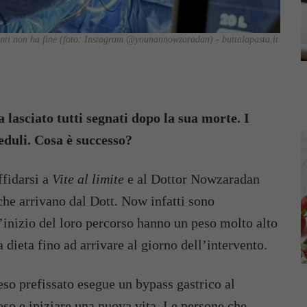
azianti non ha fine (foto: Instagram @younannowzaradan) - buttalapasta.it
 lasciato tutti segnati dopo la sua morte. I
reduli. Cosa è successo?
ffidarsi a
Vite al limite
e al Dottor Nowzaradan
che arrivano dal Dott. Now infatti sono
l’inizio del loro percorso hanno un peso molto alto
 dieta fino ad arrivare al giorno dell’intervento.
eso prefissato esegue un bypass gastrico al
eso e iniziare una nuova vita. Le persone che