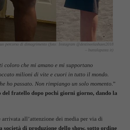
suo percorso di dimagrimento (foto: Instagram @destineelashaee2018
– buttalapasta.it)
tti coloro che mi amano e mi supportano
ccato milioni di vite e cuori in tutto il mondo.
 che ho passato. Non rimpiango un solo momento
.”
 del fratello dopo pochi giorni giorno, dando la
 arrivata all’attenzione dei media per via di
a società di produzione dello show, sotto ordine