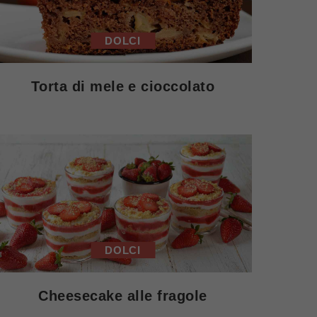
DOLCI
Torta di mele e cioccolato
DOLCI
Cheesecake alle fragole