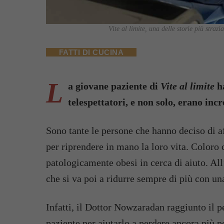
Vite al limite, una delle storie più str
FATTI DI CUCINA
L
a giovane paziente di
Vite al limite
ha
telespettatori, e non solo, erano inc
Sono tante le persone che hanno deciso di a
per riprendere in mano la loro vita. Coloro 
patologicamente obesi in cerca di aiuto. Al
che si va poi a ridurre sempre di più con una
Infatti, il Dottor Nowzaradan raggiunto il p
paziente per aiutarlo a perdere ancora più p