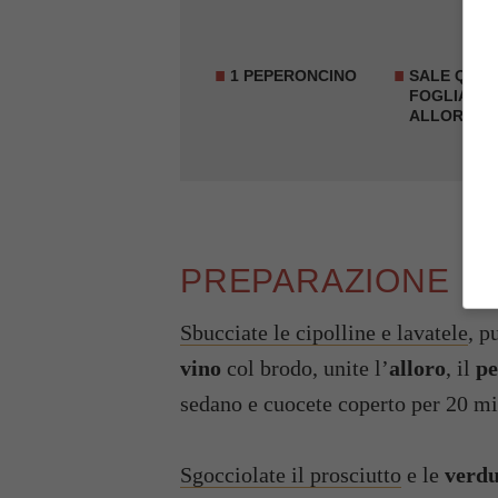
1 PEPERONCINO
SALE Q.B.1
FOGLIA DI
ALLORO
PREPARAZIONE
Sbucciate le cipolline e lavatele
, pu
vino
col brodo, unite l’
alloro
, il
pe
sedano e cuocete coperto per 20 mi
Sgocciolate il prosciutto
e le
verdu