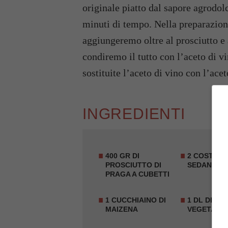
originale piatto dal sapore agrodolc
minuti di tempo. Nella preparazio
aggiungeremo oltre al prosciutto e al
condiremo il tutto con l’aceto di v
sostituite l’aceto di vino con l’ace
INGREDIENTI
400 GR DI
2 COSTE DI
PROSCIUTTO DI
SEDANO
PRAGA A CUBETTI
1 CUCCHIAINO DI
1 DL DI B
MAIZENA
VEGETALE