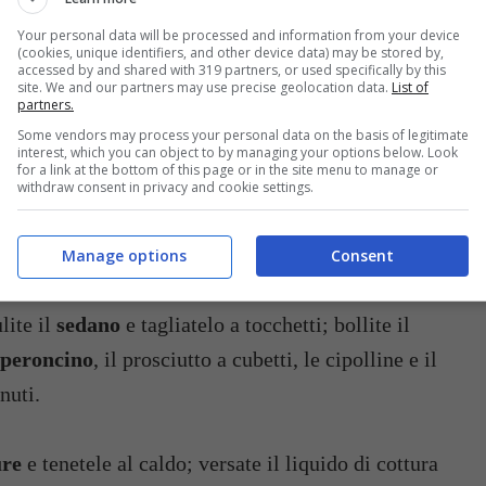
BALSAMICA
Your personal data will be processed and information from your device
(cookies, unique identifiers, and other device data) may be stored by,
accessed by and shared with 319 partners, or used specifically by this
1 CUCCHIAIO DI
1 FETTA DI
site. We and our partners may use precise geolocation data.
List of
UVETTA
ANANAS
partners.
Some vendors may process your personal data on the basis of legitimate
interest, which you can object to by managing your options below. Look
for a link at the bottom of this page or in the site menu to manage or
withdraw consent in privacy and cookie settings.
Manage options
Consent
lite il
sedano
e tagliatelo a tocchetti; bollite il
peroncino
, il prosciutto a cubetti, le cipolline e il
nuti.
re
e tenetele al caldo; versate il liquido di cottura