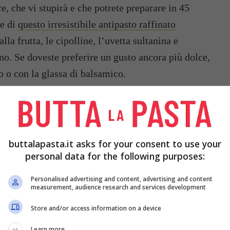
e, che vi stupirà e che potrete preparare in 45
ne di
questo irresistibile antipasto raffinato
la frutta, le cipolline, l’uvetta sultanina e
ino. Se doveste preferire un gusto ancora più dolce,
to o con la glassa di balsamico.
buttalapasta.it asks for your consent to use your
personal data for the following purposes:
12 CIPOLLINE
2 DL DI VINO
ROSSO
Personalised advertising and content, advertising and content
measurement, audience research and services development
RODO
1 CUCCHIAIO DI
2 CUCCHIAI DI
Store and/or access information on a device
ACETO DI VINO
OLIO
ROSSO O ACETO
Learn more
O GLASSA