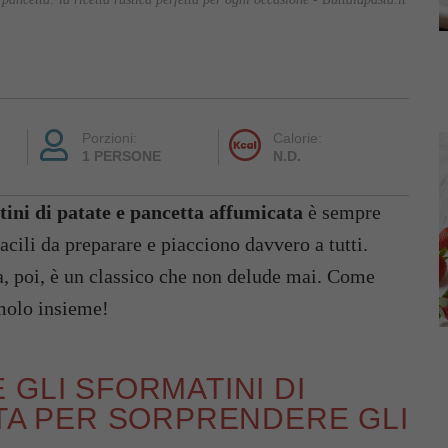
Porzioni:
Calorie:
1 PERSONE
N.D.
ini di patate e pancetta affumicata
è sempre
acili da preparare e piacciono davvero a tutti.
a, poi, è un classico che non delude mai. Come
molo insieme!
GLI SFORMATINI DI
TA PER SORPRENDERE GLI