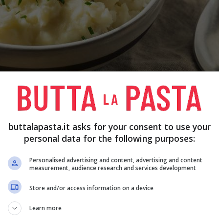
re gli sformatini di patate e pancetta per sorprendere gli ospiti – Buttalapasta
buttalapasta.it asks for your consent to use your
anti altri ingredienti, ti suggeriamo di provare
personal data for the following purposes:
ire al meglio l’accostamento dei sapori!
Personalised advertising and content, advertising and content
measurement, audience research and services development
Store and/or access information on a device
Learn more