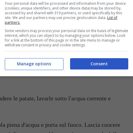
Your personal data will be processed and information from your device
PARMIGIANO
UOVO
1
(cookies, unique identifiers, and other device data) may be stored by,
TA
120
GRATTUGIATO
30
accessed by and shared with 319 partners, or used specifically by this
gr
site. We and our partners may use precise geolocation data.
List of
partners.
oce
SALE
q.b.
PEPE
q.b.
Some vendors may process your personal data on the basis of legitimate
interest, which you can object to by managing your options below. Look
for a link at the bottom of this page or in the site menu to manage or
withdraw consent in privacy and cookie settings.
Manage options
Consent
la piena d'acqua e porta sul fuoco. Lascia cuocere