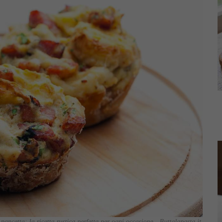
 pancetta: la ricetta rustica perfetta per ogni occasione - Buttalapasta.it