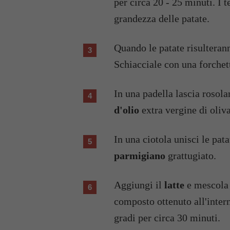
per circa 20 - 25 minuti. I 
grandezza delle patate.
Quando le patate risulteranno morbide, dovrai scolarle e privarle della buccia.
Schiacciale con una forchet
In una padella lascia rosol
d'olio
extra vergine di oliva
In una ciotola unisci le pata
parmigiano
grattugiato.
Aggiungi il
latte
e mescola 
composto ottenuto all'inter
gradi per circa 30 minuti.