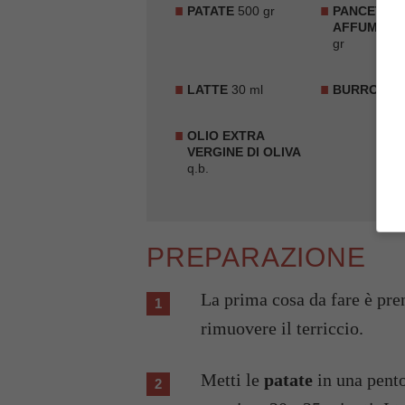
PATATE
500 gr
PANCETTA
AFFUMICA
gr
LATTE
30 ml
BURRO
1 n
OLIO EXTRA
VERGINE DI OLIVA
q.b.
PREPARAZIONE
La prima cosa da fare è prendere le patate, lavarle sotto l'acqua corrente e
rimuovere il terriccio.
Metti le
patate
in una pento