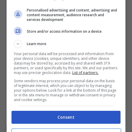
posto fresco (anche in frigo).
Personalised advertising and content, advertising and
Sgocciola le triglie,
unisci una fetta di
content measurement, audience research and
services development
prosciutto crudo
tra i due filetti e passa i
Store and/or access information on a device
pesci nel pane grattato precedentemente
unito al prezzemolo tritato.
Learn more
Disponi le triglie così farcite in una teglia
Your personal data will be processed and information from
your device (cookies, unique identifiers, and other device
foderata con carta forno leggermente unta,
data) may be stored by, accessed by and shared with 319
partners, or used specifically by this site. We and our partners
unisci le foglie di salvia e cuoci nel forno
may use precise geolocation data.
List of partners.
preriscaldato a 170 gradi per 15 / 20
Some vendors may process your personal data on the basis
of legitimate interest, which you can object to by managing
minuti.
your options below. Look for a link at the bottom of this page
or in the site menu to manage or withdraw consent in privacy
and cookie settings.
Prova anche
le triglie al sale, per un secondo
Consent
piatto leggero e senza grassi
.