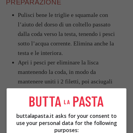
PREPARAZIONE
Pulisci bene le triglie e squamale con
l’aiuto del dorso di un coltello passato
dalla coda verso la testa, tenendo i pesci
sotto l’acqua corrente. Elimina anche la
testa e le interiora.
Apri i pesci per eliminare la lisca
mantenendo la coda, in modo da
mantenere uniti i 2 filetti, poi asciugali
accuratamente.
Prepara una marinatura in una ciotola con
con olio, sale, pepe, aglio schiacciato,
buttalapasta.it asks for your consent to
succo di limone e rosmarino, mettici le
use your personal data for the following
triglie e falle riposare per un’ora in un
purposes: