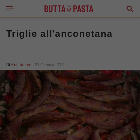
Triglie all'anconetana
Di
Kati Irrente
|
23 Gennaio 2012