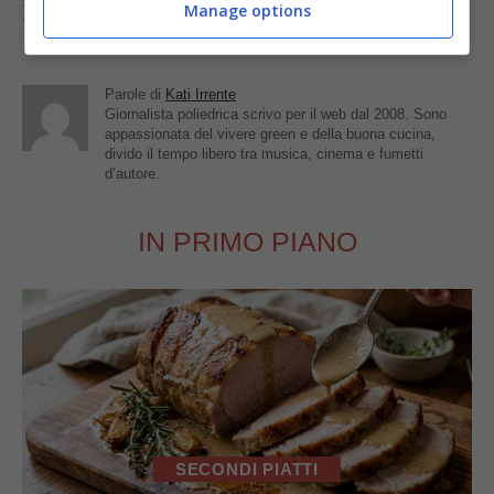
Foto di
Michele Mondora
Manage options
Parole di
Kati Irrente
Giornalista poliedrica scrivo per il web dal 2008. Sono
appassionata del vivere green e della buona cucina,
divido il tempo libero tra musica, cinema e fumetti
d’autore.
IN PRIMO PIANO
SECONDI PIATTI