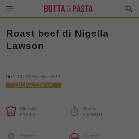
Roast beef di Nigella
Lawson
Di
GIeGI
|
18 Settembre 2010
CUCINA ETNICA
Difficoltà:
Tempo:
FACILE
5 MINUTI
Porzioni:
Calorie: