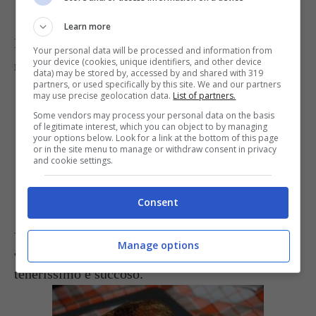
Learn more
Mettete il roast beef su un piatto e lasciatelo
Your personal data will be processed and information from
your device (cookies, unique identifiers, and other device
raffreddare.
data) may be stored by, accessed by and shared with 319
partners, or used specifically by this site. We and our partners
may use precise geolocation data.
List of partners.
Some vendors may process your personal data on the basis
of legitimate interest, which you can object to by managing
your options below. Look for a link at the bottom of this page
or in the site menu to manage or withdraw consent in privacy
and cookie settings.
Consent
Affettatelo abbastanza spesso, assolutamente non
Manage options
a macchina; se la carne era buona sarà
tenerissimo e succoso.