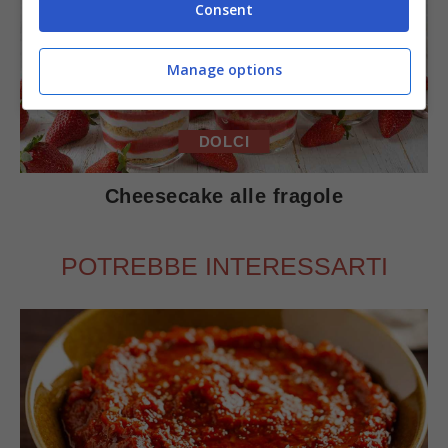
Consent
Manage options
DOLCI
Cheesecake alle fragole
POTREBBE INTERESSARTI