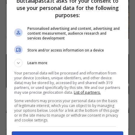
buttalapasta.it asks for your consent to
use your personal data for the following
purposes:
Personalised advertising and content, advertising and
SECONDI PIATTI
content measurement, audience research and
services development
Arista di maiale al latte
Store and/or access information on a device
Learn more
Your personal data will be processed and information from
your device (cookies, unique identifiers, and other device
data) may be stored by, accessed by and shared with 319
partners, or used specifically by this site. We and our partners
may use precise geolocation data.
List of partners.
Some vendors may process your personal data on the basis
DOLCI
of legitimate interest, which you can object to by managing
your options below. Look for a link at the bottom of this page
or in the site menu to manage or withdraw consent in privacy
Torta di mele e cioccolato
and cookie settings.