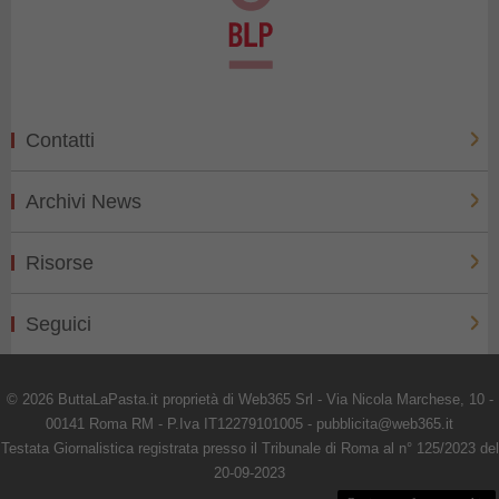
Contatti
Archivi News
Risorse
Seguici
© 2026 ButtaLaPasta.it proprietà di Web365 Srl - Via Nicola Marchese, 10 -
00141 Roma RM - P.Iva IT12279101005 - pubblicita@web365.it
Testata Giornalistica registrata presso il Tribunale di Roma al n° 125/2023 del
20-09-2023