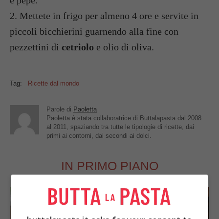
e pepe.
2. Mettete in frigo per almeno 4 ore e servite in
piccoli bicchierini guarnendo alla fine con
pezzettini di
cetriolo
e olio di oliva.
Tag:
Ricette dal mondo
Parole di
Paoletta
Paoletta è stata collaboratrice di Buttalapasta dal 2008
al 2011, spaziando tra tutte le tipologie di ricette, dai
primi ai contorni, dai secondi ai dolci.
IN PRIMO PIANO