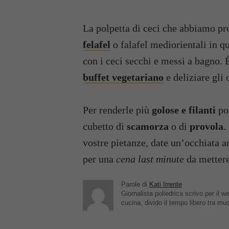
La polpetta di ceci che abbiamo prop
felafel
o falafel mediorientali in q
con i ceci secchi e messi a bagno. 
buffet vegetariano
e deliziare gli o
Per renderle più
golose e filanti
pot
cubetto di
scamorza
o di
provola
.
vostre pietanze, date un’occhiata 
per una
cena last minute
da mettere
Parole di
Kati Irrente
Giornalista poliedrica scrivo per il
cucina, divido il tempo libero tra mu