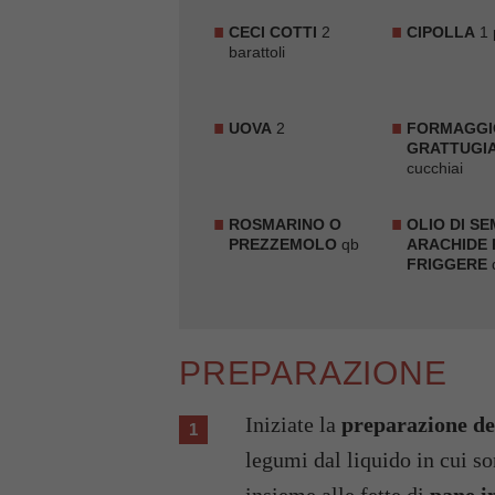
CECI COTTI
2
CIPOLLA
1 
barattoli
UOVA
2
FORMAGGI
GRATTUGI
cucchiai
ROSMARINO O
OLIO DI SE
PREZZEMOLO
qb
ARACHIDE 
FRIGGERE
PREPARAZIONE
Iniziate la
preparazione del
legumi dal liquido in cui so