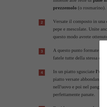
insieme alle fette di
pane i
prezzemolo
(o rosmarino). 
Versate il composto in una
pepe e mescolate. Unite an
questo modo avrete ottenut
A questo punto formate del
fatele tutte della stessa di
In un piatto sgusciate
l'uov
piatto versate abbondante p
nell'uovo e poi nel pangrat
perfettamente panate.