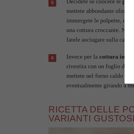
Decidete se cuocere le
polp
mettete abbondante olio a s
immergete le polpette, devo
una cottura croccante. Non a
fatele asciugare sulla carta
Invece per la
cottura in fo
rivestita con un foglio di ca
mettete nel forno caldo a 18
eventualmente girando a me
RICETTA DELLE PO
VARIANTI GUSTOS