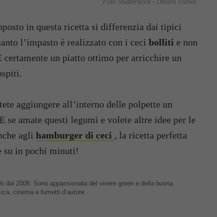
Foto Shutterstock | Dmitrii Ivanov
osto in questa ricetta si differenzia dai tipici
uanto l’impasto è realizzato con i ceci
bolliti
e non
È certamente un piatto ottimo per arricchire un
spiti.
ete aggiungere all’interno delle polpette un
 E se amate questi legumi e volete altre idee per le
anche agli
hamburger di ceci
, la ricetta perfetta
 su in pochi minuti!
 web dal 2008. Sono appassionata del vivere green e della buona
sica, cinema e fumetti d’autore.