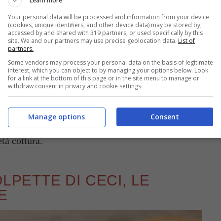
Learn more
ette di ceci al forno o fritte
. Per la
frittura
,
caldare e quando avrà raggiunto la temperatura
Your personal data will be processed and information from your device
(cookies, unique identifiers, and other device data) may be stored by,
no essere coperte totalmente in modo da ottenere
accessed by and shared with 319 partners, or used specifically by this
site. We and our partners may use precise geolocation data.
List of
ppena dorate togliete le polpette dal fuoco e
partners.
Some vendors may process your personal data on the basis of legitimate
 assorbente prima di servire.
interest, which you can object to by managing your options below. Look
for a link at the bottom of this page or in the site menu to manage or
withdraw consent in privacy and cookie settings.
rno
disponete le polpette di ceci su una teglia
rta da forno, irroratele con un filo di olio e
Manage options
Consent
0° (meglio se ventilato) per circa 20 minuti,
tà cottura.
LPETTE DI CECI, LE
E