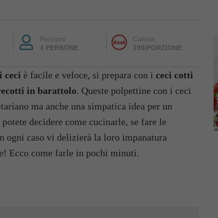
Porzioni:
Calorie:
4 PERSONE
190/PORZIONE
i ceci
è facile e veloce, si prepara con i
ceci cotti
recotti in barattolo
. Queste polpettine con i ceci
etariano ma anche una simpatica idea per un
 potete decidere come cucinarle, se fare le
In ogni caso vi delizierà la loro impanatura
ce! Ecco come farle in pochi minuti.