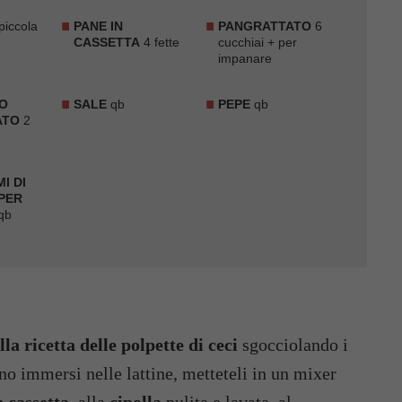
piccola
PANE IN
PANGRATTATO
6
CASSETTA
4 fette
cucchiai + per
impanare
O
SALE
qb
PEPE
qb
ATO
2
MI DI
PER
qb
la ricetta delle polpette di ceci
sgocciolando i
no immersi nelle lattine, metteteli in un mixer