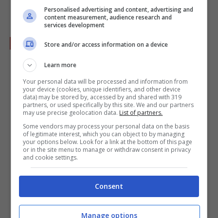
Personalised advertising and content, advertising and
content measurement, audience research and
services development
Store and/or access information on a device
Aiutandovi con una sac à poche disponete la
Learn more
crema salata
su ogni biscottino e
Your personal data will be processed and information from
successivamente ponete un'altro biscotto
your device (cookies, unique identifiers, and other device
data) may be stored by, accessed by and shared with 319
sulla parte superiore. Continuate questo
partners, or used specifically by this site. We and our partners
may use precise geolocation data.
List of partners.
procedimento per tutti i biscotti in modo da
Some vendors may process your personal data on the basis
formare i vostri baci salati. Dopo aver finito
of legitimate interest, which you can object to by managing
your options below. Look for a link at the bottom of this page
l'operazione è possibile servire subito la
or in the site menu to manage or withdraw consent in privacy
and cookie settings.
pietanza o conservarla in frigo utilizzando
un contenitore o comunque coprendola per
Consent
evitare che si secchi troppo a contatto con la
temperatura bassa.
Manage options