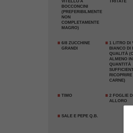
VITELLO
A
TRITATE
BOCCONCINI
(PREFERIBILMENTE
NON
COMPLETAMENTE
MAGRO)
6/8
ZUCCHINE
1 LITRO DI
GRANDI
BIANCO DI
QUALITÀ (
ALMENO IN
QUANTITÀ
SUFFICIEN
RICOPRIRE
CARNE)
TIMO
2 FOGLIE D
ALLORO
SALE E PEPE Q.B.