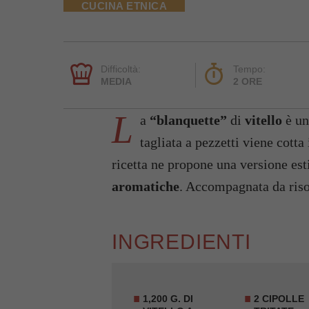
CUCINA ETNICA
Difficoltà:
Tempo:
MEDIA
2 ORE
L
a
“blanquette”
di
vitello
è un
tagliata a pezzetti viene cotta
ricetta ne propone una versione esti
aromatiche
. Accompagnata da riso
INGREDIENTI
1,200 G. DI
2 CIPOLLE