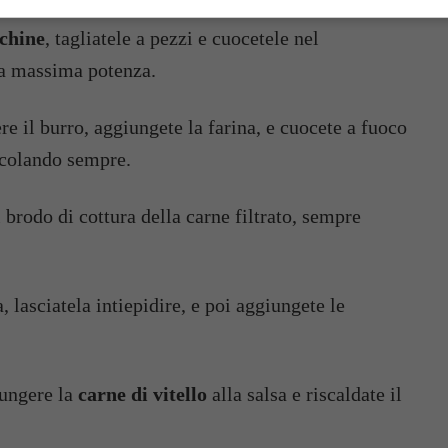
chine
, tagliatele a pezzi e cuocetele nel
la massima potenza.
re il burro, aggiungete la farina, e cuocete a fuoco
scolando sempre.
brodo di cottura della carne filtrato, sempre
, lasciatela intiepidire, e poi aggiungete le
ungere la
carne di vitello
alla salsa e riscaldate il