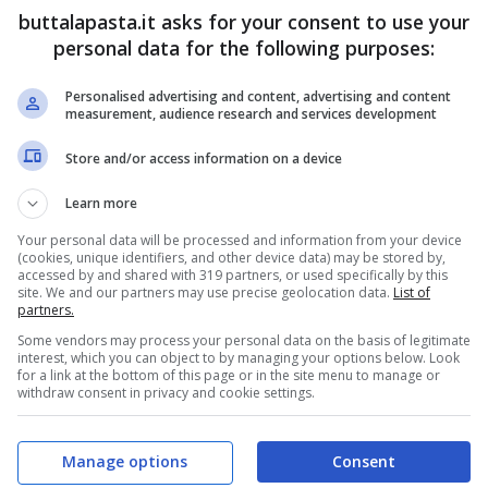
buttalapasta.it asks for your consent to use your
personal data for the following purposes:
Personalised advertising and content, advertising and content
measurement, audience research and services development
Store and/or access information on a device
Learn more
glio e la
carne di vitello
con un po’ di olio d’oliva
Your personal data will be processed and information from your device
di terracotta o di ghisa.
(cookies, unique identifiers, and other device data) may be stored by,
accessed by and shared with 319 partners, or used specifically by this
site. We and our partners may use precise geolocation data.
List of
e e i pomodori, il sale e il pepe, e coprite a filo
partners.
Some vendors may process your personal data on the basis of legitimate
interest, which you can object to by managing your options below. Look
for a link at the bottom of this page or in the site menu to manage or
withdraw consent in privacy and cookie settings.
dalla ripresa del bollore, a fuoco dolce.
Manage options
Consent
tiratela fuori dal brodo e mettetela da parte.