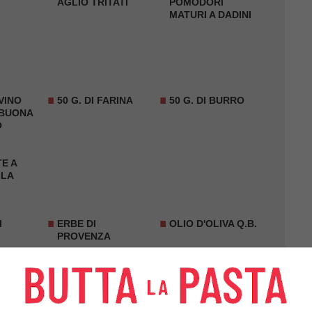
AGLIO TRITATI
POMODORI
MATURI A DADINI
 VINO
50 G. DI FARINA
50 G. DI BURRO
 BUONA
O
TE A
 LA
I
ERBE DI
OLIO D'OLIVA Q.B.
PROVENZA