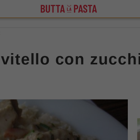
E
 vitello con zucch