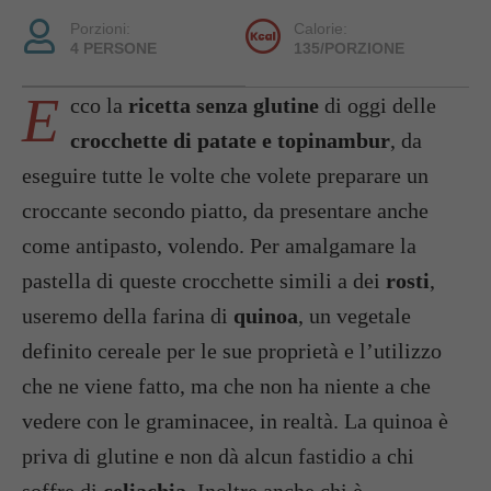
Porzioni:
Calorie:
4 PERSONE
135/PORZIONE
E
cco la
ricetta senza glutine
di oggi delle
crocchette di patate e topinambur
, da
eseguire tutte le volte che volete preparare un
croccante secondo piatto, da presentare anche
come antipasto, volendo. Per amalgamare la
pastella di queste crocchette simili a dei
rosti
,
useremo della farina di
quinoa
, un vegetale
definito cereale per le sue proprietà e l’utilizzo
che ne viene fatto, ma che non ha niente a che
vedere con le graminacee, in realtà. La quinoa è
priva di glutine e non dà alcun fastidio a chi
soffre di
celiachia
. Inoltre anche chi è