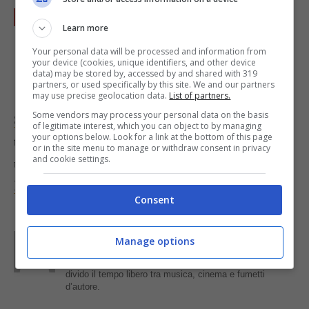
Scalda l’olio in una padella, adagia le
Learn more
crocchette e cuocile per circa
5 minuti per
Your personal data will be processed and information from
lato
, posizionando un coperchio sulla
your device (cookies, unique identifiers, and other device
data) may be stored by, accessed by and shared with 319
padella.
partners, or used specifically by this site. We and our partners
may use precise geolocation data.
List of partners.
Some vendors may process your personal data on the basis
Scopri qui cosa puoi cucinare con la quinoa
, e se
of legitimate interest, which you can object to by managing
your options below. Look for a link at the bottom of this page
ti piace il topinambur potresti provare a preparare
or in the site menu to manage or withdraw consent in privacy
and cookie settings.
una
squisita vellutata con la pancetta croccante e
la panna montata
. Foto di
Heidi Raker
Consent
Parole di
Kati Irrente
Manage options
Giornalista poliedrica scrivo per il web dal 2008. Sono
appassionata del vivere green e della buona cucina,
divido il tempo libero tra musica, cinema e fumetti
d’autore.