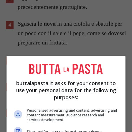
precedentemente grattugiate.
Sguscia le
uova
in una ciotola e sbattile per
un poco con il sale e il pepe, come se dovessi
preparare un frittata.
Aggiungi la
panna di soia
e la
farina di
quinoa
, mescolando.
buttalapasta.it asks for your consent to
Aggiungi tutte le verdure a questo composto
use your personal data for the following
e amalgama bene.
purposes:
Personalised advertising and content, advertising and
Ricava con le mani 4 crocchette abbastanza
content measurement, audience research and
services development
grandi.
Store and/or access information on a device