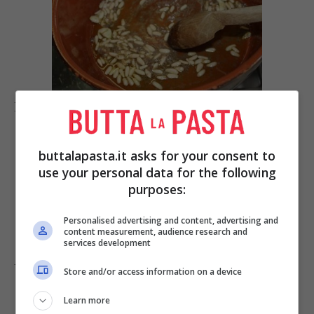
Fate scogliere le
acciughe
nell’olio.
buttalapasta.it asks for your consent to
use your personal data for the following
purposes:
Personalised advertising and content, advertising and
content measurement, audience research and
services development
Unite lo
stoccafisso
pulito.
Store and/or access information on a device
Learn more