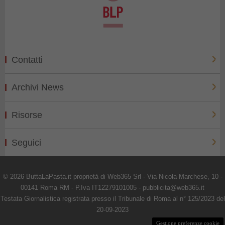
Contatti
Archivi News
Risorse
Seguici
© 2026 ButtaLaPasta.it proprietà di Web365 Srl - Via Nicola Marchese, 10 -
00141 Roma RM - P.Iva IT12279101005 - pubblicita@web365.it
Testata Giornalistica registrata presso il Tribunale di Roma al n° 125/2023 del
20-09-2023
Gestione preferenze cookie