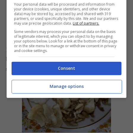
Your personal data will be processed and information from
your device (cookies, unique identifiers, and other device
data) may be stored by, accessed by and shared with 319
partners, or used specifically by this site. We and our partners
may use precise geolocation data.
List of partners.
Some vendors may process your personal data on the basis
of legitimate interest, which you can object to by managing
your options below. Look for a link at the bottom of this page
or in the site menu to manage or withdraw consent in privacy
Fatelo rosolare e poi completate la cottura
and cookie settings.
bagnando con poca acqua di cottura dello
stoccafisso
. A metà cottura aggiustate di sale.
Consent
Manage options