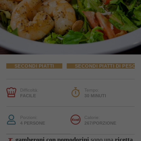
SECONDI PIATTI
SECONDI PIATTI DI PESCE
Difficoltà:
Tempo:
FACILE
30 MINUTI
Porzioni:
Calorie:
4 PERSONE
267/PORZIONE
gamberoni con pomodorini
sono una
ricetta