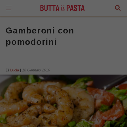
Gamberoni con
pomodorini
Di
Lucia
|
18 Gennaio 2016