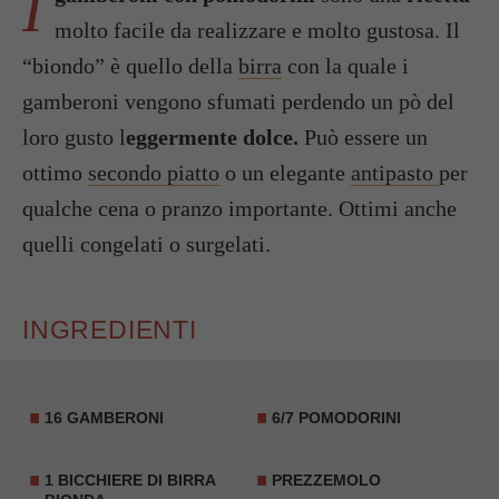
I
molto facile da realizzare e molto gustosa. Il
“biondo” è quello della
birra
con la quale i
gamberoni vengono sfumati perdendo un pò del
loro gusto l
eggermente dolce.
Può essere un
ottimo
secondo piatto
o un elegante
antipasto
per
qualche cena o pranzo importante. Ottimi anche
quelli congelati o surgelati.
INGREDIENTI
16 GAMBERONI
6/7 POMODORINI
1 BICCHIERE DI BIRRA
PREZZEMOLO