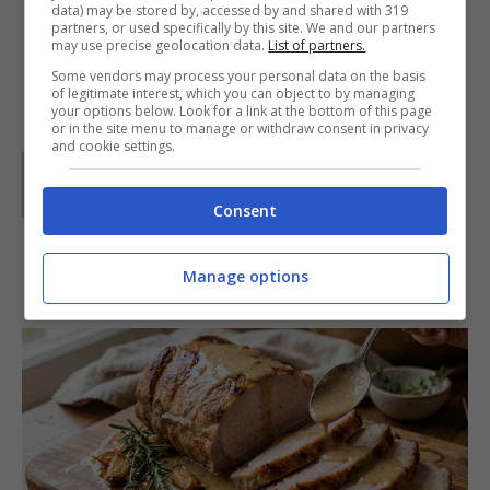
data) may be stored by, accessed by and shared with 319
partners, or used specifically by this site. We and our partners
may use precise geolocation data.
List of partners.
Some vendors may process your personal data on the basis
Foto da
Mary
of legitimate interest, which you can object to by managing
your options below. Look for a link at the bottom of this page
or in the site menu to manage or withdraw consent in privacy
and cookie settings.
Parole di
Lucia
Consent
IN PRIMO PIANO
Manage options