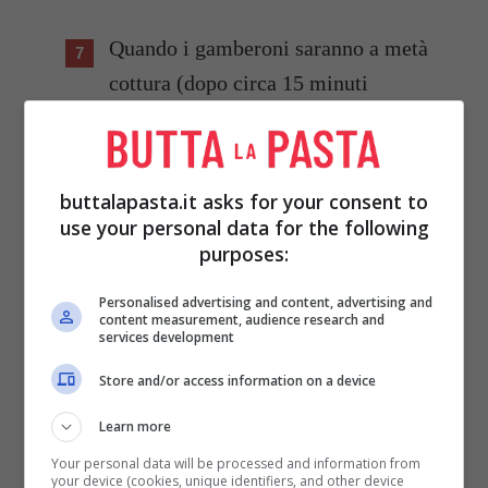
Quando i gamberoni saranno a metà
cottura (dopo circa 15 minuti
diventeranno totalmente rossi)
aggiungete il prezzemolo spezzettato.
buttalapasta.it asks for your consent to
Controllate il liquido di cottura che non
use your personal data for the following
deve mai mancare.
purposes:
Personalised advertising and content, advertising and
Se necessario aggiungete un po’
content measurement, audience research and
services development
d’acqua.
Store and/or access information on a device
A cottura ultimata versate i gamberoni
Learn more
con la loro salsa di cottura in una bella
Your personal data will be processed and information from
ed elegante ciotola da portata.
your device (cookies, unique identifiers, and other device