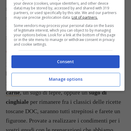
your device (cookies, unique identifiers, and other device
ricetta originale degli gnudi toscani è veramente
data) may be stored by, accessed by and shared with 319
partners, or used specifically by this site. We and our partners
semplice, ma deve essere realizzata con
may use precise geolocation data.
List of partners.
Some vendors may process your personal data on the basis
ingredienti di qualità, per ottenere il massimo del
of legitimate interest, which you can object to by managing
your options below. Look for a link at the bottom of this page
gusto.
or in the site menu to manage or withdraw consent in privacy
and cookie settings.
COME CONDIRE GLI GNUDI
Consent
Il
condimento classico è semplice e gustoso:
burro e salvia
. Se volete un sugo più saporito per
Manage options
i vostri gnudi, potreste condirli con un
ragù di
carne
, un sugo di lepre, oppure un
sugo di
cinghiale
per rimanere fra i classici delle ricette
toscane DOC, saranno tutti strepitosi e farete un
figurone. Provate a realizzare i condimenti per i
vostri gnudi con le preparazioni che abbiamo