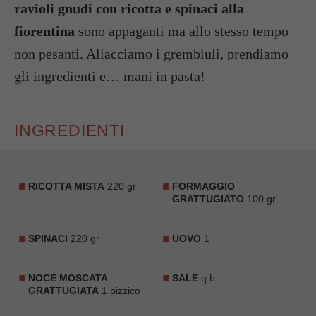
ravioli gnudi con ricotta e spinaci alla
fiorentina
sono appaganti ma allo stesso tempo
non pesanti. Allacciamo i grembiuli, prendiamo
gli ingredienti e… mani in pasta!
INGREDIENTI
RICOTTA MISTA
220 gr
FORMAGGIO
GRATTUGIATO
100 gr
SPINACI
220 gr
UOVO
1
NOCE MOSCATA
SALE
q.b.
GRATTUGIATA
1 pizzico