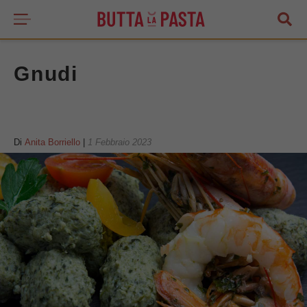
Gnudi
Di
Anita Borriello
|
1 Febbraio 2023