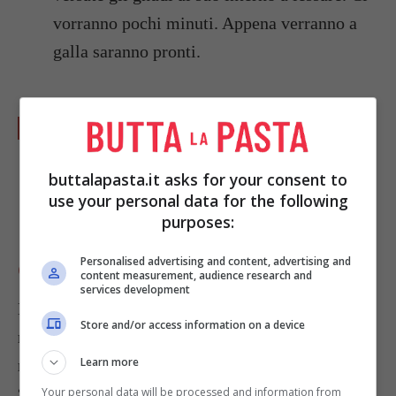
vorranno pochi minuti. Appena verranno a
galla saranno pronti.
Scolate gli
gnudi toscani
con uno scolapasta
per eliminare l'acqua in eccesso e conditeli a
buttalapasta.it asks for your consent to
piacimento servendoli ben caldi.
use your personal data for the following
purposes:
Personalised advertising and content, advertising and
GNUDI: CURIOSITÀ SUL NOME
content measurement, audience research and
services development
Nel caso in cui ve lo stiate chiedendo, il loro
Store and/or access information on a device
nome viene dal fatto che tale pietanza sarebbe, in
Learn more
realtà, il
ripieno dei ravioli stessi
, rimasti
“ignudi” del loro involucro di pasta fresca. La
Your personal data will be processed and information from