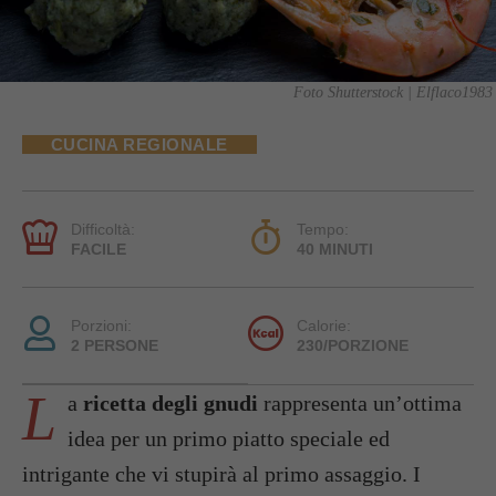
Foto Shutterstock | Elflaco1983
CUCINA REGIONALE
Difficoltà:
Tempo:
FACILE
40 MINUTI
Porzioni:
Calorie:
2 PERSONE
230/PORZIONE
L
a
ricetta degli gnudi
rappresenta un’ottima
idea per un primo piatto speciale ed
intrigante che vi stupirà al primo assaggio. I