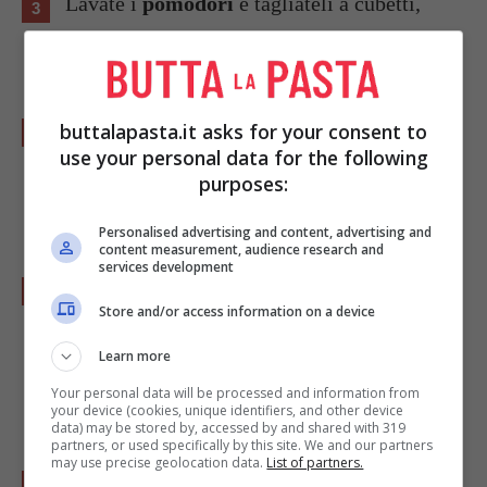
Lavate i
pomodori
e tagliateli a cubetti,
uniteli alle zucchine.
Pulite e lavate il
prezzemolo
e il
basilico
,
buttalapasta.it asks for your consent to
use your personal data for the following
tritate il tutto e aggiungete alle verdure
purposes:
assieme alle
olive
sciacquate e tagliuzzate.
Personalised advertising and content, advertising and
content measurement, audience research and
services development
Versate l'orzo freddo nell'insalatiera,
Store and/or access information on a device
completate con
olio extra vergine di oliva
e
succo di limone
, mescolate per condire bene
Learn more
il tutto, regolando di
sale.
Your personal data will be processed and information from
your device (cookies, unique identifiers, and other device
data) may be stored by, accessed by and shared with 319
partners, or used specifically by this site. We and our partners
may use precise geolocation data.
List of partners.
Lasciate riposare almeno un paio d’ore in