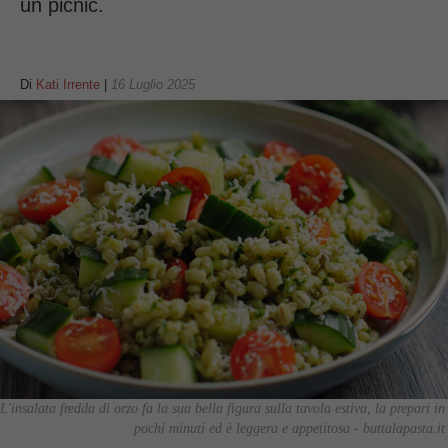
un picnic.
Di
Kati Irrente
|
16 Luglio 2025
L'insalata fredda di orzo fa la sua bella figura sulla tavola estiva, la prepari in
pochi minuti ed è leggera e appetitosa - buttalapasta.it