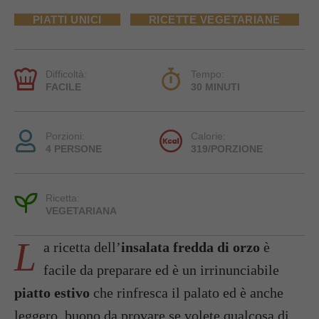
PIATTI UNICI
RICETTE VEGETARIANE
Difficoltà:
Tempo:
FACILE
30 MINUTI
Porzioni:
Calorie:
4 PERSONE
319/PORZIONE
Ricetta:
VEGETARIANA
L
a ricetta dell’
insalata fredda di orzo
è
facile da preparare ed è un irrinunciabile
piatto estivo
che rinfresca il palato ed è anche
leggero, buono da provare se volete qualcosa di