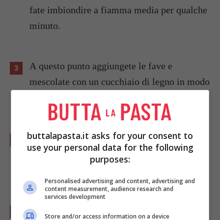
fate imbiondire a fiamma media per qualche
minuto.
A questo punto aggiungete le fave e
mescolate con un cucchiaio di legno in modo
da amalgamare bene gli ingredienti.
buttalapasta.it asks for your consent to
Versate nella casseruola una quantità
use your personal data for the following
d’acqua sufficiente a coprire le fave e fate
purposes:
cuocere a fiamma media per 15/30 minuti.
Personalised advertising and content, advertising and
content measurement, audience research and
services development
Avrete ottenuto un composto abbastanza
Store and/or access information on a device