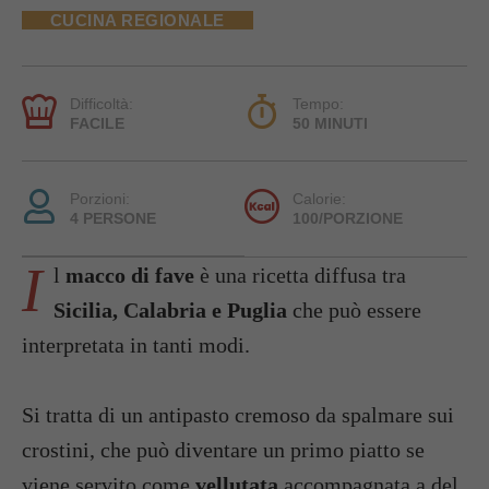
CUCINA REGIONALE
Difficoltà:
Tempo:
FACILE
50 MINUTI
Porzioni:
Calorie:
4 PERSONE
100/PORZIONE
I
l
macco di fave
è una ricetta diffusa tra
Sicilia, Calabria e Puglia
che può essere
interpretata in tanti modi.
Si tratta di un antipasto cremoso da spalmare sui
crostini, che può diventare un primo piatto se
viene servito come
vellutata
accompagnata a del