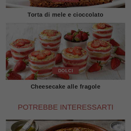
Torta di mele e cioccolato
DOLCI
Cheesecake alle fragole
POTREBBE INTERESSARTI