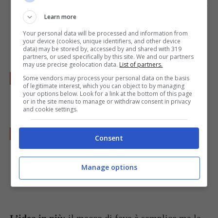
denso e ora dovrete frullarlo; per farlo potete
Learn more
usare sia un mixer ad immersione che un
Your personal data will be processed and information from
frullatore.
your device (cookies, unique identifiers, and other device
data) may be stored by, accessed by and shared with 319
partners, or used specifically by this site. We and our partners
may use precise geolocation data.
List of partners.
Aggiungete abbondante
finocchietto
Some vendors may process your personal data on the basis
of legitimate interest, which you can object to by managing
selvatico
e continuate a frullare.
your options below. Look for a link at the bottom of this page
or in the site menu to manage or withdraw consent in privacy
and cookie settings.
Prima di servire, salate e pepate a vostro
Consent
piacimento e guarnite i piatti aggiungendo in
cima al macco di fave qualche foglia di
Manage options
finocchietto selvatico.
L’idea in più
: il macco di fave è semplice ma la