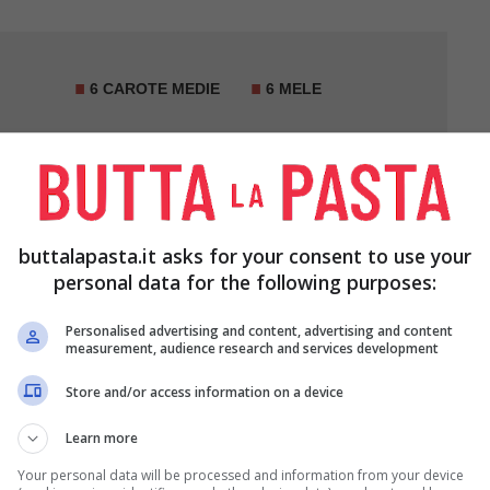
6 CAROTE MEDIE
6 MELE
buttalapasta.it asks for your consent to use your
personal data for the following purposes:
Personalised advertising and content, advertising and content
measurement, audience research and services development
Store and/or access information on a device
Learn more
 un coltellino molto affilato (o con il pelapatate),
Your personal data will be processed and information from your device