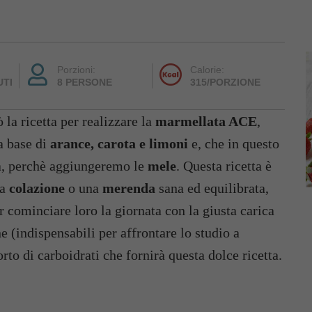
Porzioni:
Calorie:
UTI
8 PERSONE
315/PORZIONE
la ricetta per realizzare la
marmellata ACE
,
 base di
arance, carota e limoni
e, che in questo
a, perchè aggiungeremo le
mele
. Questa ricetta è
na
colazione
o una
merenda
sana ed equilibrata,
ar cominciare loro la giornata con la giusta carica
e (indispensabili per affrontare lo studio a
to di carboidrati che fornirà questa dolce ricetta.