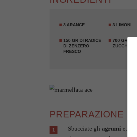
3 ARANCE
3 LIMONI
150 GR DI RADICE
700 GR DI
DI ZENZERO
ZUCCHERO
FRESCO
PREPARAZIONE
Sbucciate gli
agrumi
e, con