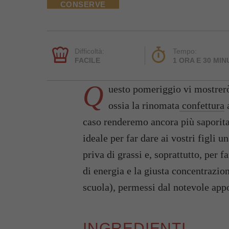
CONSERVE
Difficoltà:
Tempo:
FACILE
1 ORA E 30 MIN
Q
uesto pomeriggio vi mostrerò 
ossia la rinomata
confettura
a
caso renderemo ancora più saporit
ideale per far dare ai vostri figli u
priva di grassi e, soprattutto, per f
di energia e la giusta concentrazion
scuola), permessi dal notevole appor
INGREDIENTI