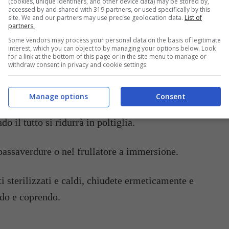
parte bianca e spugnosa e tagliate la frutta a
(cookies, unique identifiers, and other device data) may be stored by,
accessed by and shared with 319 partners, or used specifically by this
site. We and our partners may use precise geolocation data.
List of
partners.
Some vendors may process your personal data on the basis of legitimate
tagliatele a tocchetti.
interest, which you can object to by managing your options below. Look
for a link at the bottom of this page or in the site menu to manage or
withdraw consent in privacy and cookie settings.
uzzatelo.
Manage options
Consent
 antiaderente, aggiungete lo
zucchero
e cuocete
o il tutto si ridurrà in poltiglia.
passaverdure o nel frullatore a immersione.
ti sterilizzati e caldi, chiudete ermeticamente e
ndo e coprendo.