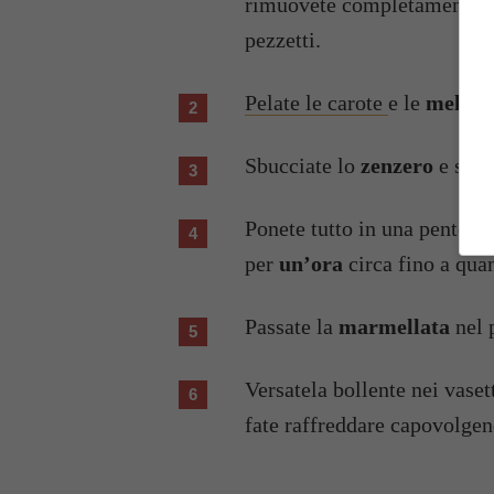
rimuovete completamente la 
pezzetti.
Pelate le carote
e le
mele
e 
Sbucciate lo
zenzero
e smin
Ponete tutto in una pentola
per
un’ora
circa fino a quand
Passate la
marmellata
nel 
Versatela bollente nei vaset
fate raffreddare capovolge