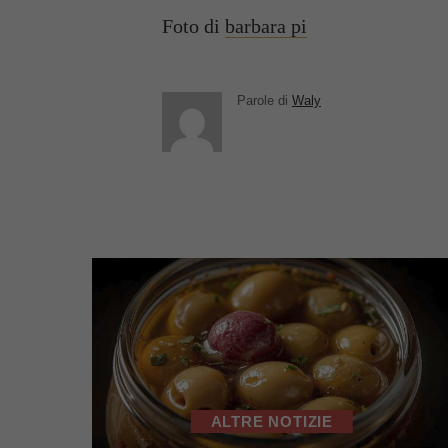
Foto di
barbara pi
Parole di
Waly
ALTRE NOTIZIE