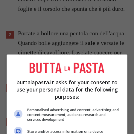
foglie e il torsolo che spunta che è più duro.
Portate a bollore una pentola con dell'acqua.
Quando bolle aggiungete il
sale
e versate le
cimette di cavolfiore. Lasciate cuocere per
circa 10/15 minuti.
buttalapasta.it asks for your consent to
Nel frattempo fate soffriggere in una padella
use your personal data for the following
lo
spicchio d'aglio
con un filo di olio.
purposes:
Personalised advertising and content, advertising and
content measurement, audience research and
services development
Scolate le cimette di cavolfiore con l'aiuto di
una schiumarola e versatele direttamente in
Store and/or access information on a device