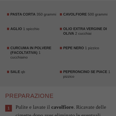
PASTA CORTA
350 grammi
CAVOLFIORE
500 grammi
AGLIO
1 spicchio
OLIO EXTRA VERGINE DI
OLIVA
2 cucchiai
CURCUMA IN POLVERE
PEPE NERO
1 pizzico
(FACOLTATIVA)
1
cucchiaino
SALE
qb
PEPERONCINO SE PIACE
1
pizzico
PREPARAZIONE
Pulite e lavate il
cavolfiore
. Ricavate delle
cimette dopo aver eliminato le eventuali