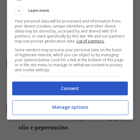
padella. Aggiungete la
curcuma
. Schiacciate
Learn more
il cavolfiore con un mestolo. Questo
Your personal data will be processed and information from
passaggio vi permetterà di ottenere un primo
your device (cookies, unique identifiers, and other device
data) may be stored by, accessed by and shared with 319
piatto cremoso e squisito!
partners, or used specifically by this site. We and our partners
may use precise geolocation data.
List of partners.
Some vendors may process your personal data on the basis
of legitimate interest, which you can object to by managing
your options below. Look for a link at the bottom of this page
Nella pentola con l'acqua in cui avete cotto il
or in the site menu to manage or withdraw consent in privacy
and cookie settings.
cavolfiore buttate la
pasta
e lasciate cuocere
per i minuti richiesti.
Consent
Scolate la pasta al dente, versatela in padella
Manage options
con il cavolfiore e amalgamate con
pepe,
olio e peperoncino
.